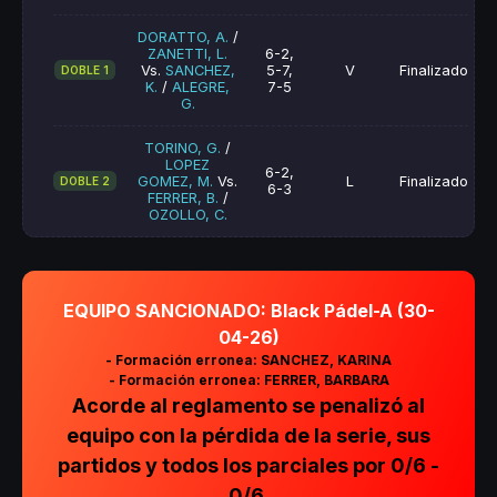
DORATTO, A.
/
ZANETTI, L.
6-2,
Vs.
SANCHEZ,
5-7,
V
Finalizado
DOBLE 1
K.
/
ALEGRE,
7-5
G.
TORINO, G.
/
LOPEZ
6-2,
GOMEZ, M.
Vs.
L
Finalizado
DOBLE 2
6-3
FERRER, B.
/
OZOLLO, C.
EQUIPO SANCIONADO: Black Pádel-A (30-
04-26)
- Formación erronea: SANCHEZ, KARINA
- Formación erronea: FERRER, BARBARA
Acorde al reglamento se penalizó al
equipo con la pérdida de la serie, sus
partidos y todos los parciales por 0/6 -
0/6.