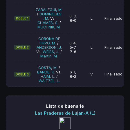
ZABALEGUI, M.
/
DOMINGUES
6-3,
, M.
Vs.
L
Finalizado
DOBLE 1
6-0
CHAMES, S.
/
MUCHNIK, M.
CORONA DE
FIRPO, M.
/
6-4,
ANDERSON, J.
5-7,
L
Finalizado
DOBLE 2
Vs.
WEISS, J.
/
7-6
Martin, M.
COSTA, M.
/
BANDE, K.
Vs.
6-1,
V
Finalizado
DOBLE 3
HAIM, L.
/
6-2
WAITZEL, L.
Lista de buena fe
Las Praderas de Lujan-A (L)