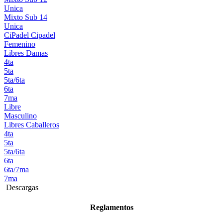
Unica
Mixto Sub 14
Unica
CiPadel
Cipadel
Femenino
Libres Damas
4ta
5ta
5ta/6ta
6ta
7ma
Libre
Masculino
Libres Caballeros
4ta
5ta
5ta/6ta
6ta
6ta/7ma
7ma
Descargas
Reglamentos