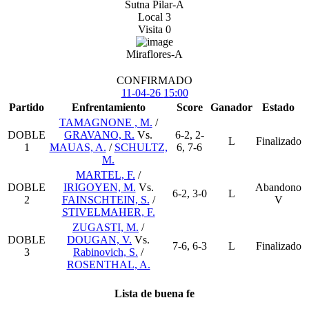
Sutna Pilar-A
Local
3
Visita
0
Miraflores-A
CONFIRMADO
11-04-26
15:00
Partido
Enfrentamiento
Score
Ganador
Estado
TAMAGNONE , M.
/
DOBLE
GRAVANO, R.
Vs.
6-2, 2-
L
Finalizado
1
MAUAS, A.
/
SCHULTZ,
6, 7-6
M.
MARTEL, F.
/
DOBLE
IRIGOYEN, M.
Vs.
Abandono
6-2, 3-0
L
2
FAINSCHTEIN, S.
/
V
STIVELMAHER, F.
ZUGASTI, M.
/
DOBLE
DOUGAN, V.
Vs.
7-6, 6-3
L
Finalizado
3
Rabinovich, S.
/
ROSENTHAL, A.
Lista de buena fe