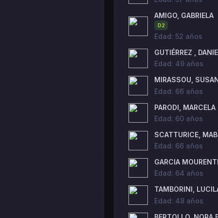
AMIGO, GABRIELA
D2
Edad: 52 años
GUTIÉRREZ , DANI
Edad: 49 años
MIRASSOU, SUSA
Edad: 66 años
PARODI, MARCELA
Edad: 60 años
SCATTURICE, MAB
Edad: 66 años
GARCIA MOURENTE
Edad: 64 años
TAMBORINI, LUCIL
Edad: 48 años
BERTOLLO, NORA 