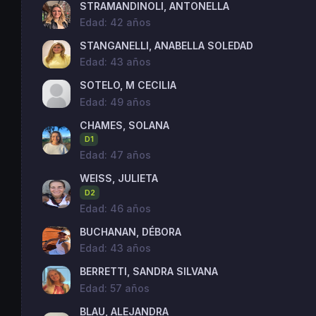
STRAMANDINOLI, ANTONELLA
Edad: 42 años
STANGANELLI, ANABELLA SOLEDAD
Edad: 43 años
SOTELO, M CECILIA
Edad: 49 años
CHAMES, SOLANA
D1
Edad: 47 años
WEISS, JULIETA
D2
Edad: 46 años
BUCHANAN, DÉBORA
Edad: 43 años
BERRETTI, SANDRA SILVANA
Edad: 57 años
BLAU, ALEJANDRA