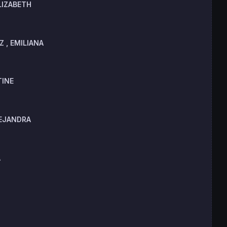
LIZABETH
 , EMILIANA
TINE
EJANDRA
A