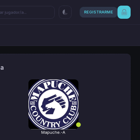
REGISTRARME
ia
Mapuche.-A