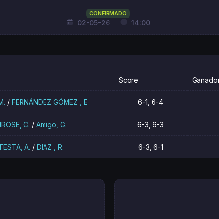
CONFIRMADO
02-05-26
14:00
Score
Ganado
M.
/
FERNÁNDEZ GÓMEZ , E.
6-1, 6-4
MROSE, C.
/
Amigo, G.
6-3, 6-3
ESTA, A.
/
DIAZ , R.
6-3, 6-1