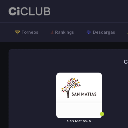
Torneos
Rankings
Descargas
C
San Matias-A