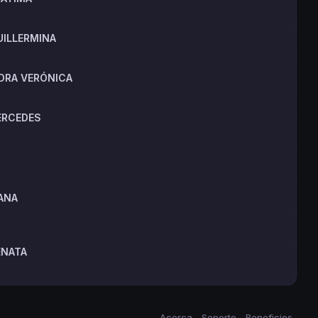
UILLERMINA
NDRA VERÓNICA
ERCEDES
IANA
ENATA
Acerca
Soporte
Beneficios