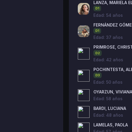
LANZA, MARIELA E
D1
Edad: 54 años
FERNÁNDEZ GÓMEZ
D1
Edad: 37 años
PRIMROSE, CHRIS
D2
Edad: 42 años
POCHINTESTA, AL
D3
Edad: 50 años
OYARZUN, VIVIAN
Edad: 58 años
BARDI, LUCIANA
Edad: 48 años
LAMELAS, PAOLA
Edad: 57 años