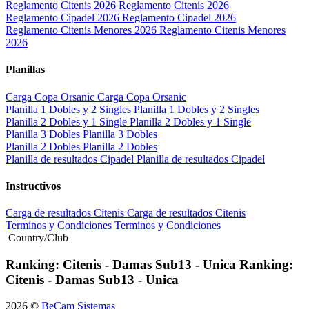
Reglamento Citenis 2026
Reglamento Citenis 2026
Reglamento Cipadel 2026
Reglamento Cipadel 2026
Reglamento Citenis Menores 2026
Reglamento Citenis Menores
2026
Planillas
Carga Copa Orsanic
Carga Copa Orsanic
Planilla 1 Dobles y 2 Singles
Planilla 1 Dobles y 2 Singles
Planilla 2 Dobles y 1 Single
Planilla 2 Dobles y 1 Single
Planilla 3 Dobles
Planilla 3 Dobles
Planilla 2 Dobles
Planilla 2 Dobles
Planilla de resultados Cipadel
Planilla de resultados Cipadel
Instructivos
Carga de resultados Citenis
Carga de resultados Citenis
Terminos y Condiciones
Terminos y Condiciones
Country/Club
Ranking: Citenis - Damas Sub13 - Unica
Ranking:
Citenis - Damas Sub13 - Unica
2026 ©
BeCam Sistemas