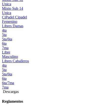
Unica
Mixto Sub 14
Unica
CiPadel
Cipadel
Femenino
Libres Damas
4ta
5ta
5ta/6ta
6ta
7ma
Libre
Masculino
Libres Caballeros
4ta
5ta
5ta/6ta
6ta
6ta/7ma
7ma
Descargas
Reglamentos