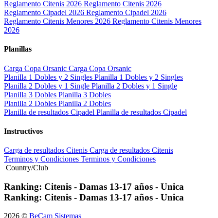
Reglamento Citenis 2026
Reglamento Citenis 2026
Reglamento Cipadel 2026
Reglamento Cipadel 2026
Reglamento Citenis Menores 2026
Reglamento Citenis Menores
2026
Planillas
Carga Copa Orsanic
Carga Copa Orsanic
Planilla 1 Dobles y 2 Singles
Planilla 1 Dobles y 2 Singles
Planilla 2 Dobles y 1 Single
Planilla 2 Dobles y 1 Single
Planilla 3 Dobles
Planilla 3 Dobles
Planilla 2 Dobles
Planilla 2 Dobles
Planilla de resultados Cipadel
Planilla de resultados Cipadel
Instructivos
Carga de resultados Citenis
Carga de resultados Citenis
Terminos y Condiciones
Terminos y Condiciones
Country/Club
Ranking: Citenis - Damas 13-17 años - Unica
Ranking: Citenis - Damas 13-17 años - Unica
2026 ©
BeCam Sistemas