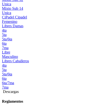
Unica
Mixto Sub 14
Unica
CiPadel
Cipadel
Femenino
Libres Damas
4ta
5ta
5ta/6ta
6ta
7ma
Libre
Masculino
Libres Caballeros
4ta
5ta
5ta/6ta
6ta
6ta/7ma
7ma
Descargas
Reglamentos