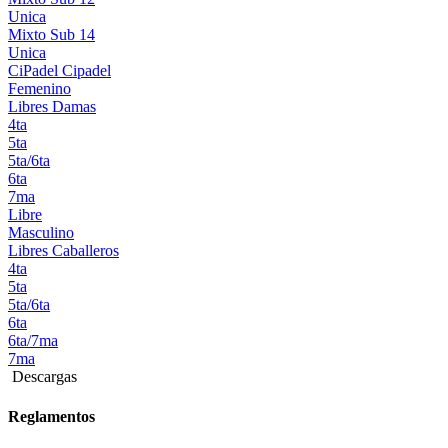
Unica
Mixto Sub 14
Unica
CiPadel
Cipadel
Femenino
Libres Damas
4ta
5ta
5ta/6ta
6ta
7ma
Libre
Masculino
Libres Caballeros
4ta
5ta
5ta/6ta
6ta
6ta/7ma
7ma
Descargas
Reglamentos