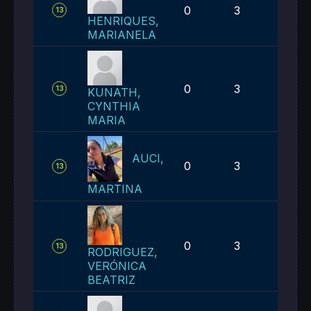
0
3
4
13
HENRIQUES,
MARIANELA
0
3
4
13
KUNATH,
CYNTHIA
MARIA
AUCI,
0
3
4
13
MARTINA
0
3
4
13
RODRIGUEZ,
VERÓNICA
BEATRIZ