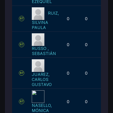
EZEQUIEL
RUIZ,
0
0
2
97
SILVINA
PAULA
0
0
2
97
RUSSO ,
SEBASTIÁN
0
0
2
97
JUAREZ,
CARLOS
GUSTAVO
0
0
2
97
NASELLO,
MÓNICA