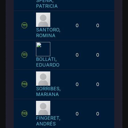
SPENA,
PATRICIA
0
0
4
111
SANTORO,
ROMINA
0
0
4
111
BOLLATI,
EDUARDO
0
0
5
113
SORRIBES,
MARIANA
0
0
5
113
FINGERET,
ANDRÉS