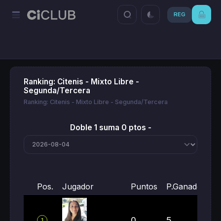
REG
Ranking: Citenis - Mixto Libre -
Segunda/Tercera
Ranking: Citenis - Mixto Libre - Segunda/Tercera
Doble 1 suma 0 ptos -
Pos.
Jugador
Puntos
P.Ganados
P
0
5
6
1