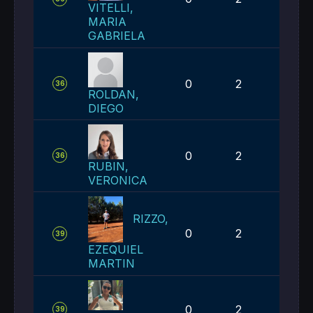
VITELLI,
MARIA
GABRIELA
0
2
5
36
ROLDAN,
DIEGO
0
2
5
36
RUBIN,
VERONICA
RIZZO,
0
2
6
39
EZEQUIEL
MARTIN
0
2
6
39