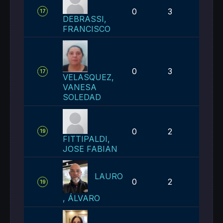
0
3
5
17
DEBRASSI,
FRANCISCO
0
3
5
17
VELASQUEZ,
VANESA
SOLEDAD
0
2
2
19
FITTIPALDI,
JOSE FABIAN
LAURO
0
2
2
19
, ÁLVARO