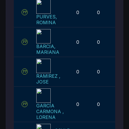
0
0
1
77
PURVES,
ROMINA
0
0
1
77
BARCIA,
MARIANA
0
0
1
77
RAMIREZ ,
JOSE
0
0
1
77
GARCÍA
CARMONA ,
LORENA