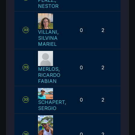
PEREZ.,
NESTOR
0
2
4
33
VILLANI,
SILVINA
MARIEL
0
2
4
33
MERLOS,
RICARDO
FABIAN
0
2
4
33
SCHAPERT,
SERGIO
0
2
5
36