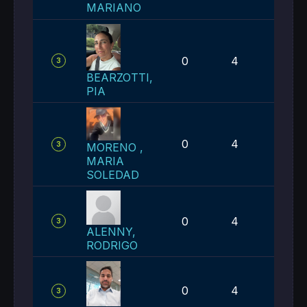
MARIANO
0
4
4
3
BEARZOTTI,
PIA
0
4
4
3
MORENO ,
MARIA
SOLEDAD
0
4
4
3
ALENNY,
RODRIGO
0
4
4
3