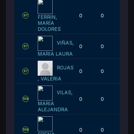
0
0
2
97
FERRIN,
MARÍA
DOLORES
VIÑAS,
0
0
2
97
MARIA LAURA
ROJAS
0
0
2
97
, VALERIA
VILAS,
0
0
3
109
MARIA
ALEJANDRA
0
0
3
109