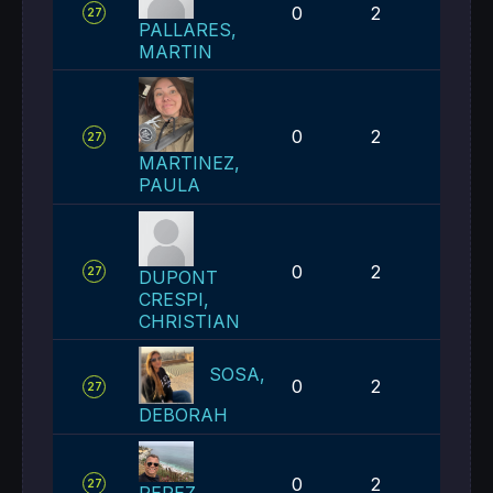
0
2
3
27
PALLARES,
MARTIN
0
2
3
27
MARTINEZ,
PAULA
0
2
3
27
DUPONT
CRESPI,
CHRISTIAN
SOSA,
0
2
3
27
DEBORAH
0
2
3
27