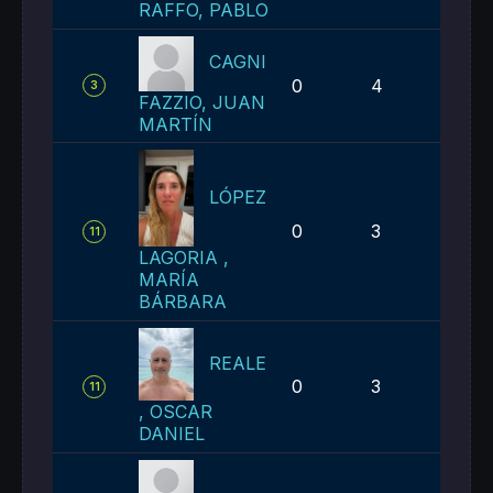
RAFFO, PABLO
CAGNI
0
4
4
3
FAZZIO, JUAN
MARTÍN
LÓPEZ
0
3
3
11
LAGORIA ,
MARÍA
BÁRBARA
REALE
0
3
3
11
, OSCAR
DANIEL