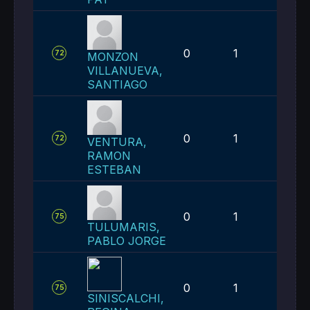
0
1
4
72
MONZON
VILLANUEVA,
SANTIAGO
0
1
4
72
VENTURA,
RAMON
ESTEBAN
0
1
7
75
TULUMARIS,
PABLO JORGE
0
1
7
75
SINISCALCHI,