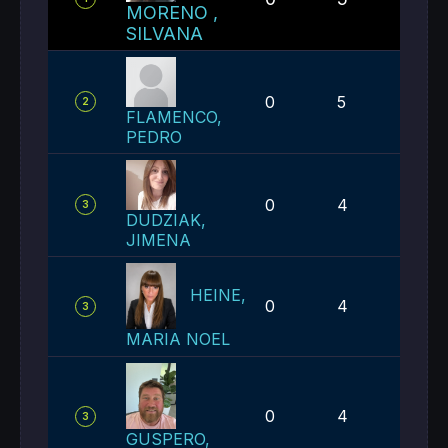
MORENO ,
SILVANA
0
5
7
2
FLAMENCO,
PEDRO
0
4
4
3
DUDZIAK,
JIMENA
HEINE,
0
4
4
3
MARIA NOEL
0
4
4
3
GUSPERO,