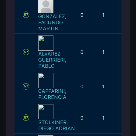
0
1
2
57
GONZALEZ,
FACUNDO
MARTIN
0
1
2
57
ALVAREZ
GUERRIERI,
PABLO
0
1
2
57
CAFFARINI,
FLORENCIA
0
1
2
57
STOLKINER,
DIEGO ADRIAN