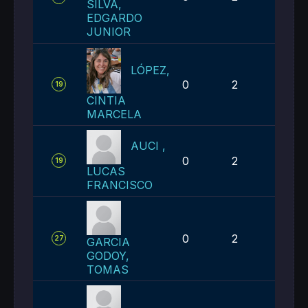
SILVA,
EDGARDO
JUNIOR
LÓPEZ,
0
2
2
19
CINTIA
MARCELA
AUCI ,
0
2
2
19
LUCAS
FRANCISCO
0
2
3
27
GARCIA
GODOY,
TOMAS