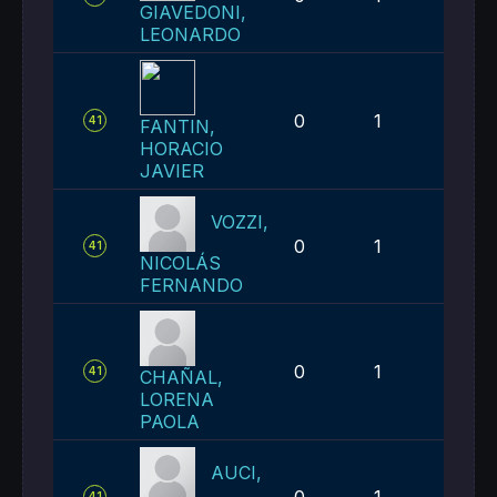
GIAVEDONI,
LEONARDO
0
1
1
41
FANTIN,
HORACIO
JAVIER
VOZZI,
0
1
1
41
NICOLÁS
FERNANDO
0
1
1
41
CHAÑAL,
LORENA
PAOLA
AUCI,
0
1
1
41