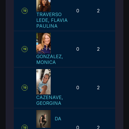
0
2
2
19
TRAVERSO
LEDE, FLAVIA
PAULINA
0
2
2
19
GONZALEZ,
MONICA
0
2
2
19
CAZENAVE,
GEORGINA
DA
0
2
2
19