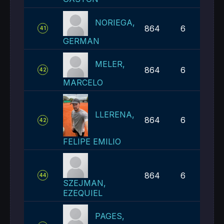
NORIEGA,
864
6
41
GERMAN
MELER,
864
6
42
MARCELO
LLERENA,
864
6
42
FELIPE EMILIO
864
6
44
SZEJMAN,
EZEQUIEL
PAGES,