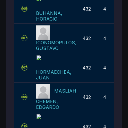
432
4
105
BUHANNA,
HORACIO
432
4
107
ICONOMOPULOS,
GUSTAVO
432
4
107
HORMAECHEA,
JUAN
MASLIAH
432
4
109
CHEMEN,
EDGARDO
432
4
110