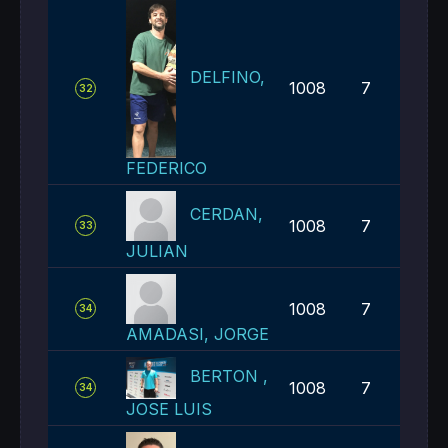
DELFINO,
1008
7
32
FEDERICO
CERDAN,
1008
7
33
JULIAN
1008
7
34
AMADASI, JORGE
BERTON ,
1008
7
34
JOSE LUIS