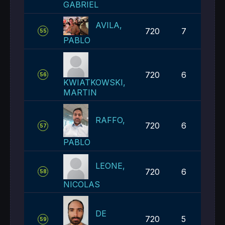
GABRIEL
AVILA,
720
7
55
PABLO
720
6
56
KWIATKOWSKI,
MARTIN
RAFFO,
720
6
57
PABLO
LEONE,
720
6
58
NICOLAS
DE
720
5
59