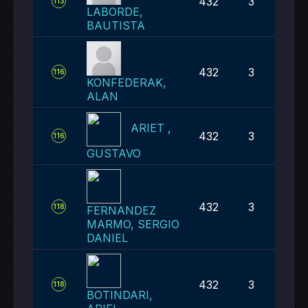
432
3
113
LABORDE,
BAUTISTA
432
3
116
KONFEDERAK,
ALAN
ARIET ,
432
3
116
GUSTAVO
432
3
118
FERNANDEZ
MARMO, SERGIO
DANIEL
432
3
118
BOTINDARI,