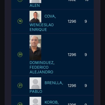
ALEN
COVA,
1296
9
19
WENCESLAO
ENRIQUE
1296
9
20
DOMINGUEZ,
FEDERICO
ALEJANDRO
BRENLLA,
1296
9
21
PABLO
KOROB,
1296
9
22