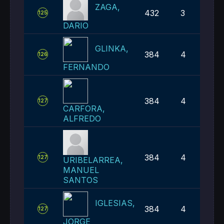
ZAGA,
432
3
125
DARIO
GLINKA,
384
4
126
FERNANDO
384
4
127
CARFORA,
ALFREDO
384
4
127
URIBELARREA,
MANUEL
SANTOS
IGLESIAS,
384
4
127
JORGE