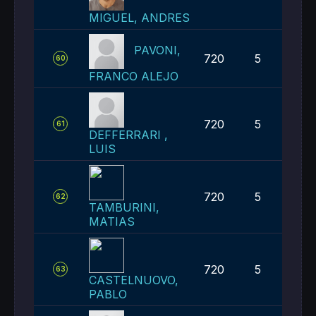
MIGUEL, ANDRES
PAVONI,
720
5
60
FRANCO ALEJO
720
5
61
DEFFERRARI ,
LUIS
720
5
62
TAMBURINI,
MATIAS
720
5
63
CASTELNUOVO,
PABLO