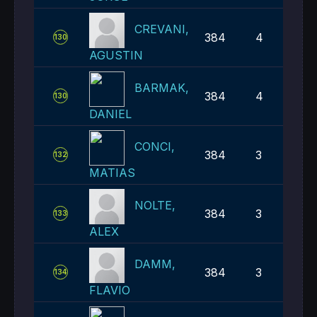
CREVANI,
384
4
130
AGUSTIN
BARMAK,
384
4
130
DANIEL
CONCI,
384
3
132
MATIAS
NOLTE,
384
3
133
ALEX
DAMM,
384
3
134
FLAVIO