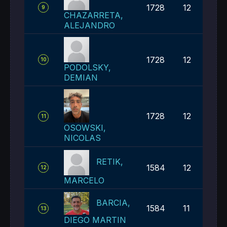
1728
12
9
CHAZARRETA,
ALEJANDRO
1728
12
10
PODOLSKY,
DEMIAN
1728
12
11
OSOWSKI,
NICOLAS
RETIK,
1584
12
12
MARCELO
BARCIA,
1584
11
13
DIEGO MARTIN