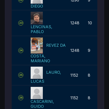
DIEGO
1248
10
23
LENCINAS,
PABLO
REVEZ DA
1248
9
24
COSTA,
MARIANO
LAURO,
1152
8
25
LUCAS
1152
8
26
CASCARINI,
GUIDO