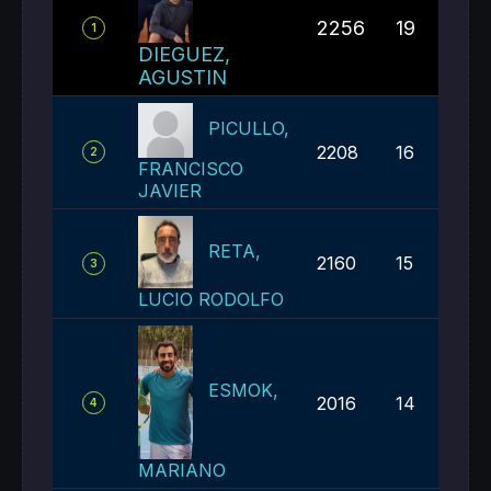
2256
19
1
DIEGUEZ,
AGUSTIN
PICULLO,
2208
16
2
FRANCISCO
JAVIER
RETA,
2160
15
3
LUCIO RODOLFO
ESMOK,
2016
14
4
MARIANO