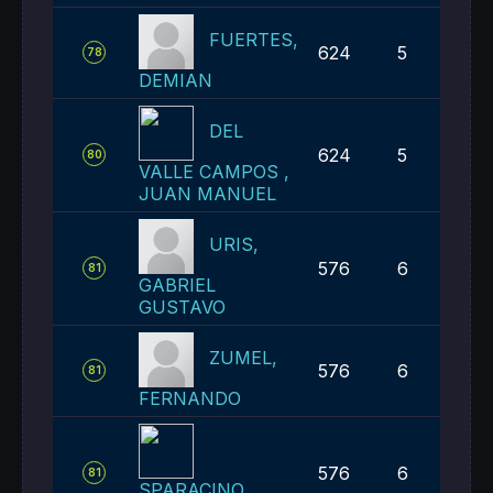
FUERTES,
624
5
78
DEMIAN
DEL
624
5
80
VALLE CAMPOS ,
JUAN MANUEL
URIS,
576
6
81
GABRIEL
GUSTAVO
ZUMEL,
576
6
81
FERNANDO
576
6
81
SPARACINO,