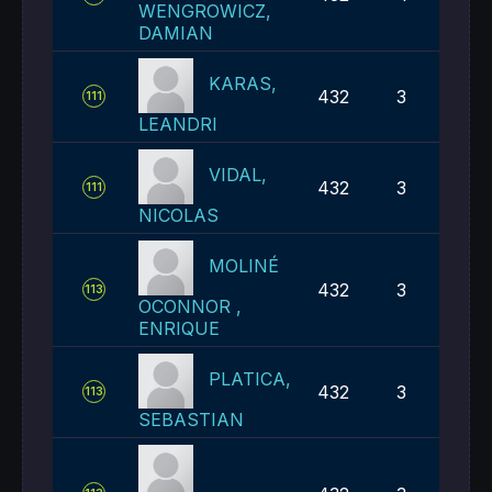
WENGROWICZ,
DAMIAN
KARAS,
432
3
111
LEANDRI
VIDAL,
432
3
111
NICOLAS
MOLINÉ
432
3
113
OCONNOR ,
ENRIQUE
PLATICA,
432
3
113
SEBASTIAN