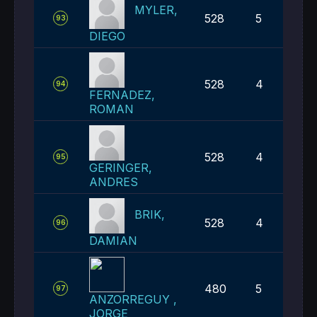
MYLER,
528
5
93
DIEGO
528
4
94
FERNADEZ,
ROMAN
528
4
95
GERINGER,
ANDRES
BRIK,
528
4
96
DAMIAN
480
5
97
ANZORREGUY ,
JORGE