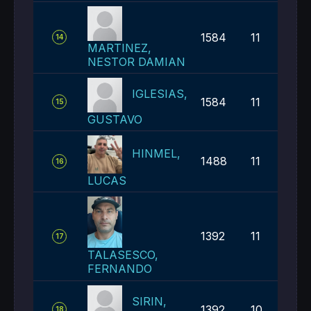
1584
11
14
MARTINEZ,
NESTOR DAMIAN
IGLESIAS,
1584
11
15
GUSTAVO
HINMEL,
1488
11
16
LUCAS
1392
11
17
TALASESCO,
FERNANDO
SIRIN,
1392
10
18