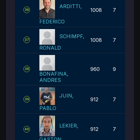
ARDITTI,
1008
7
36
FEDERICO
SCHIMPF,
1008
7
37
RONALD
960
9
38
BONAFINA,
ANDRES
JUIN,
912
7
39
PABLO
LEKIER,
912
7
40
GASTON