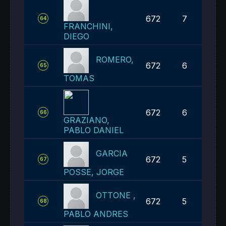
672
7
64
FRANCHINI,
DIEGO
ROMERO,
672
6
65
TOMAS
672
6
66
GRAZIANO,
PABLO DANIEL
GARCIA
672
5
67
POSSE, JORGE
OTTONE ,
672
5
68
PABLO ANDRES