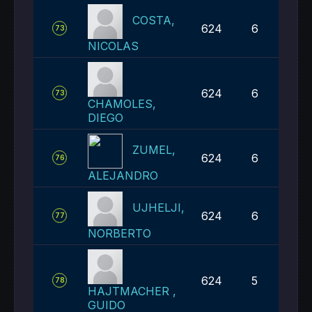
COSTA,
624
6
73
NICOLAS
624
6
73
CHAMOLES,
DIEGO
ZUMEL,
624
6
76
ALEJANDRO
UJHELJI,
624
6
77
NORBERTO
624
5
78
HAJTMACHER ,
GUIDO