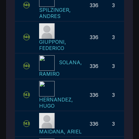
336
3
140
SPILZINGER,
ANDRES
336
3
140
GIUPPONI,
FEDERICO
SOLANA,
336
3
140
RAMIRO
336
3
143
HERNANDEZ,
HUGO
336
3
143
MAIDANA, ARIEL