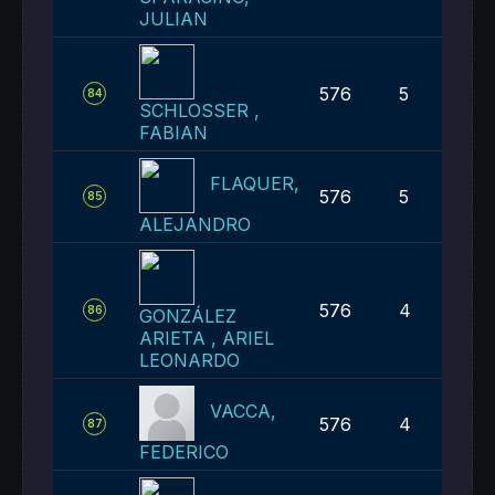
JULIAN
576
5
84
SCHLOSSER ,
FABIAN
FLAQUER,
576
5
85
ALEJANDRO
576
4
86
GONZÁLEZ
ARIETA , ARIEL
LEONARDO
VACCA,
576
4
87
FEDERICO