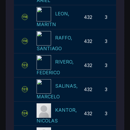
ARIEL
LEON,
432
3
118
MARITN
RAFFO,
432
3
118
SANTIAGO
RIVERO,
432
3
122
FEDERICO
SALINAS,
432
3
123
MARCELO
KANTOR,
432
3
124
NICOLAS