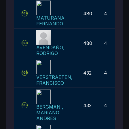
480
4
102
MATURANA,
FERNANDO
480
4
103
AVENDAÑO,
RODRIGO
432
4
104
VERSTRAETEN,
FRANCISCO
432
4
105
BERGMAN ,
MARIANO
ANDRES