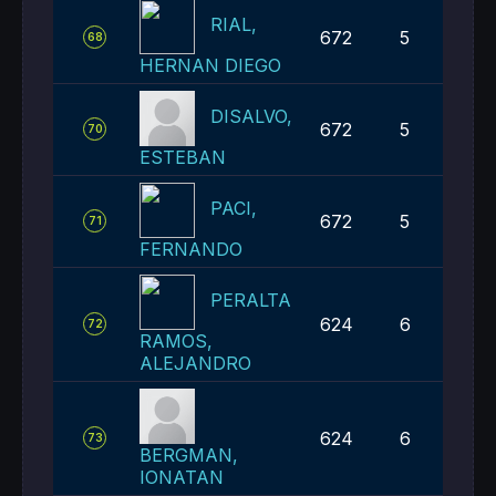
RIAL,
672
5
68
HERNAN DIEGO
DISALVO,
672
5
70
ESTEBAN
PACI,
672
5
71
FERNANDO
PERALTA
624
6
72
RAMOS,
ALEJANDRO
624
6
73
BERGMAN,
IONATAN