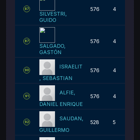
576
4
87
SILVESTRI,
GUIDO
576
4
87
SALGADO,
GASTÓN
ISRAELIT
576
4
90
, SEBASTIAN
ALFIE,
576
4
91
DANIEL ENRIQUE
SAUDAN,
528
5
92
GUILLERMO