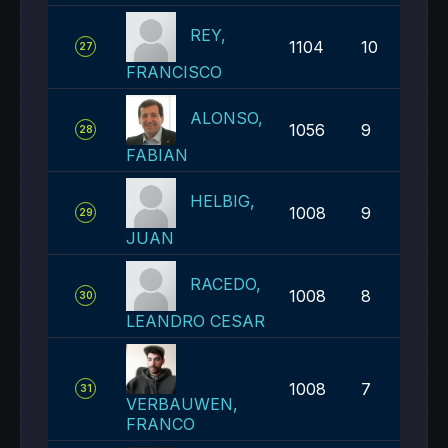
REY,
1104
10
27
FRANCISCO
ALONSO,
1056
9
28
FABIAN
HELBIG,
1008
9
29
JUAN
RACEDO,
1008
8
30
LEANDRO CESAR
1008
7
31
VERBAUWEN,
FRANCO