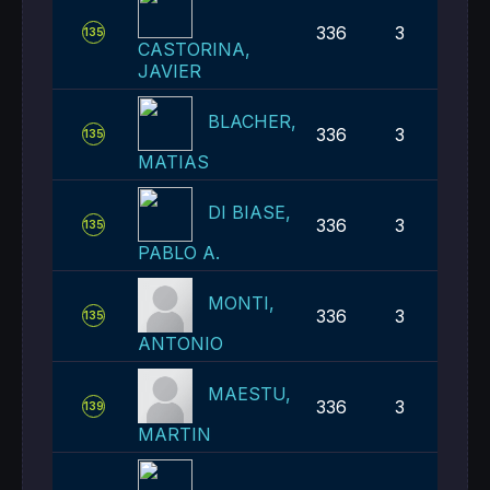
336
3
135
CASTORINA,
JAVIER
BLACHER,
336
3
135
MATIAS
DI BIASE,
336
3
135
PABLO A.
MONTI,
336
3
135
ANTONIO
MAESTU,
336
3
139
MARTIN