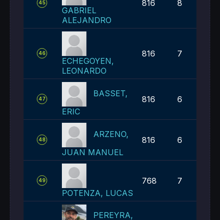
816
8
45
GABRIEL
ALEJANDRO
816
7
46
ECHEGOYEN,
LEONARDO
BASSET,
816
6
47
ERIC
ARZENO,
816
6
48
JUAN MANUEL
768
7
49
POTENZA, LUCAS
PEREYRA,