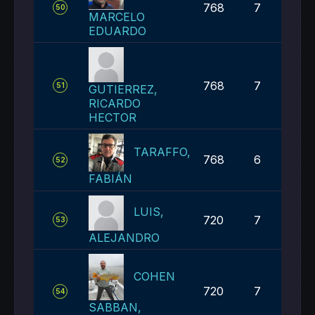
768
7
50
MARCELO
EDUARDO
768
7
51
GUTIERREZ,
RICARDO
HECTOR
TARAFFO,
768
6
52
FABIÁN
LUIS,
720
7
53
ALEJANDRO
COHEN
720
7
54
SABBAN,