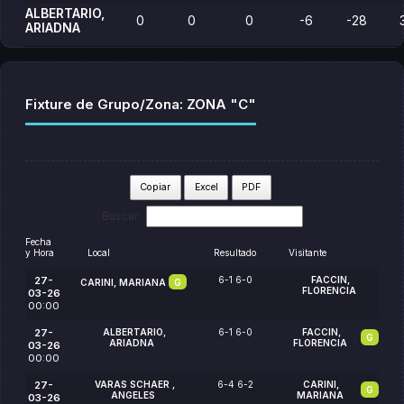
ALBERTARIO,
0
0
0
-6
-28
ARIADNA
Fixture de Grupo/Zona: ZONA "C"
Copiar
Excel
PDF
Buscar:
Fecha
y Hora
Local
Resultado
Visitante
27-
6-1 6-0
FACCIN,
CARINI, MARIANA
G
FLORENCIA
03-26
00:00
27-
ALBERTARIO,
6-1 6-0
FACCIN,
G
ARIADNA
FLORENCIA
03-26
00:00
27-
VARAS SCHAER ,
6-4 6-2
CARINI,
G
ANGELES
MARIANA
03-26