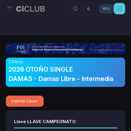
REG
Citenis
2026 OTOÑO SINGLE
DAMAS - Damas Libre - Intermedia
Imprimir Llaves
Llave LLAVE CAMPEONATO