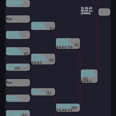
TARASIDO,
DELFINA
31-05-26
00:00 hs.
(54403)
Bye
GARCÍA
RIVERO,
ROSARIO
(L)
GARCÍA
RIVERO,
ROSARIO
GARCÍA
RIVERO,
ROSARIO
(L)
4-6 6-2 7-6
VARAS
SCHAER ,
ANGELES
(L)
VARAS
SCHAER ,
ANGELES
(V)
6-0 6-0
LATORRACA ,
ANA
(V)
GARCÍA
RIVERO,
ROSARIO
(V)
6-4 6-2
Bye
Faccin,
Florencia
(L)
Faccin,
Florencia
BOULLHESEN,
TATIANA
(V)
7-5 4-6 7-6
BOULLHESEN,
TATIANA
(L)