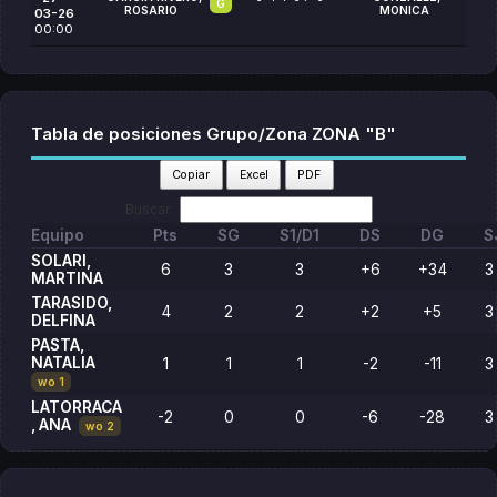
G
ROSARIO
MONICA
03-26
00:00
Tabla de posiciones Grupo/Zona ZONA "B"
Copiar
Excel
PDF
Buscar:
Equipo
Pts
SG
S1/D1
DS
DG
S
SOLARI,
6
3
3
+6
+34
3
MARTINA
TARASIDO,
4
2
2
+2
+5
3
DELFINA
PASTA,
NATALIA
1
1
1
-2
-11
3
wo 1
LATORRACA
-2
0
0
-6
-28
3
, ANA
wo 2