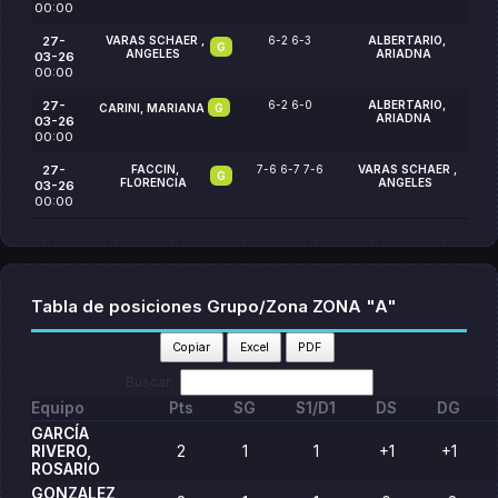
00:00
27-
VARAS SCHAER ,
6-2 6-3
ALBERTARIO,
G
ANGELES
ARIADNA
03-26
00:00
27-
6-2 6-0
ALBERTARIO,
CARINI, MARIANA
G
ARIADNA
03-26
00:00
27-
FACCIN,
7-6 6-7 7-6
VARAS SCHAER ,
G
FLORENCIA
ANGELES
03-26
00:00
Tabla de posiciones Grupo/Zona ZONA "A"
Copiar
Excel
PDF
Buscar:
Equipo
Pts
SG
S1/D1
DS
DG
GARCÍA
RIVERO,
2
1
1
+1
+1
ROSARIO
GONZALEZ,