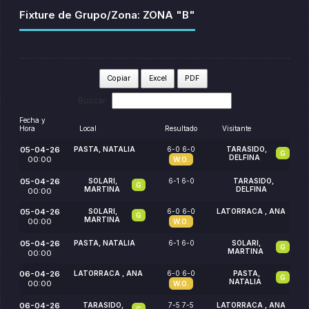
Fixture de Grupo/Zona: ZONA "B"
Copiar
Excel
PDF
Buscar:
Fecha y
Hora
Local
Resultado
Visitante
05-04-26
PASTA, NATALIA
6-0 6-0
TARASIDO,
G
DELFINA
00:00
W.O.
05-04-26
SOLARI,
6-1 6-0
TARASIDO,
G
MARTINA
DELFINA
00:00
05-04-26
SOLARI,
6-0 6-0
LATORRACA , ANA
G
MARTINA
00:00
W.O.
05-04-26
PASTA, NATALIA
6-1 6-0
SOLARI,
G
MARTINA
00:00
06-04-26
LATORRACA , ANA
6-0 6-0
PASTA,
G
NATALIA
00:00
W.O.
06-04-26
TARASIDO,
7-5 7-5
LATORRACA , ANA
G