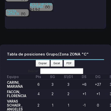
BOULLHESEN,
TATIANA
(V)
6-1 6-2
PASTA,
NATALIA
(V)
Tabla de posiciones Grupo/Zona ZONA "C"
Copiar
Excel
PDF
Buscar:
Equipo
Pts
SG
S1/D1
DS
DG
CARINI,
6
3
3
+6
+27
MARIANA
FACCIN,
4
2
2
+1
+1
FLORENCIA
VARAS
SCHAER ,
2
1
1
-1
0
ANGELES