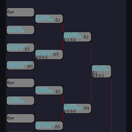
Bye
SOLARI,
MARTINA
(L)
SOLARI,
MARTINA
SOLARI,
MARTINA
(L)
6-1 6-1
GONZALEZ,
MONICA
(L)
GONZALEZ,
MONICA
(V)
6-0 6-2
ALBERTARIO,
ARIADNA
(V)
SOLARI,
MARTINA
(L)
6-4 6-1
Bye
CARINI,
MARIANA
(L)
CARINI,
MARIANA
CARINI,
MARIANA
(V)
6-0 6-0
Bye
TARASIDO,
DELFINA
(V)