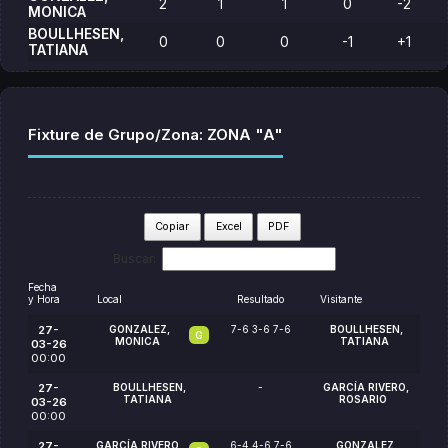
2
1
1
0
-2
MONICA
BOULLHESEN,
0
0
0
-1
+1
TATIANA
Fixture de Grupo/Zona: ZONA "A"
Copiar
Excel
PDF
Buscar:
Fecha
y Hora
Local
Resultado
Visitante
27-
GONZALEZ,
7-6 3-6 7-6
BOULLHESEN,
G
MONICA
TATIANA
03-26
00:00
27-
BOULLHESEN,
-
GARCÍA RIVERO,
TATIANA
ROSARIO
03-26
00:00
27-
GARCÍA RIVERO,
6-4 4-6 7-6
GONZALEZ,