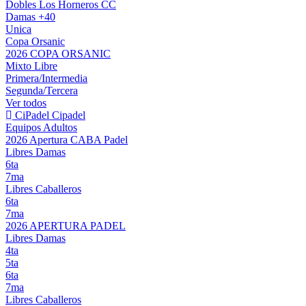
Dobles Los Horneros CC
Damas +40
Unica
Copa Orsanic
2026 COPA ORSANIC
Mixto Libre
Primera/Intermedia
Segunda/Tercera
Ver todos
CiPadel
Cipadel
Equipos Adultos
2026 Apertura CABA Padel
Libres Damas
6ta
7ma
Libres Caballeros
6ta
7ma
2026 APERTURA PADEL
Libres Damas
4ta
5ta
6ta
7ma
Libres Caballeros