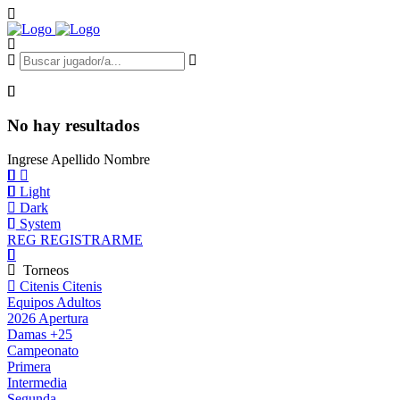
No hay resultados
Ingrese Apellido Nombre
Light
Dark
System
REG
REGISTRARME
Torneos
Citenis
Citenis
Equipos Adultos
2026 Apertura
Damas +25
Campeonato
Primera
Intermedia
Segunda