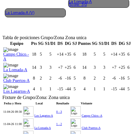
La Lomada-A
Score: 3-0
La Lomada-A (V)
Tabla de posiciones Grupo/Zona Zona unica
Equipo
Pts
SG
S1/D1
DS
DG
SJ
Puntos
SG
S1/D1
DS
DG
SJ
Campo Chico.-
18
5
5
+14
+35
6
18
5
5
+14
+35
6
A
14
3
3
+7
+25
6
14
3
3
+7
+25
6
La Lomada-A
8
2
2
-6
-16
5
8
2
2
-6
-16
5
Club Puertos-A
4
1
1
-15
-44
5
4
1
1
-15
-44
5
Los Lagartos-A
Fixture de Grupo/Zona: Zona unica
Fecha y Hora
Local
Resultado
Visitante
11-04-26
09:30
0 - 3
Los Lagartos-A
Campo Chico.-A
11-04-26
11:00
1 - 2
La Lomada-A
Club Puertos-A