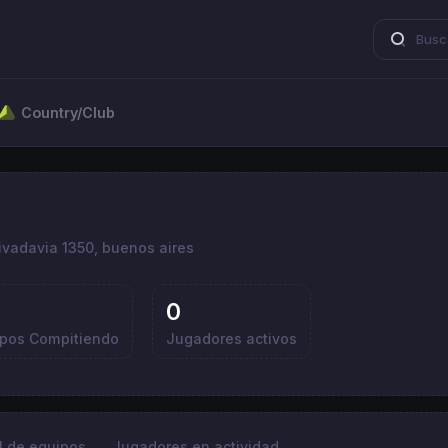
Country/Club
vadavia 1350, buenos aires
0
ipos Compitiendo
Jugadores activos
al de equipos
Jugadores en actividad