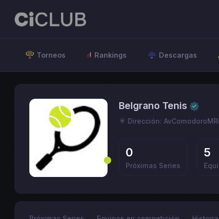
Torneos
Rankings
Descargas
Belgrano Tenis
Dirección: AvComodoroMRi
0
5
Próximas Series
Equ
Próximas Series
Equipos en competición
Histori