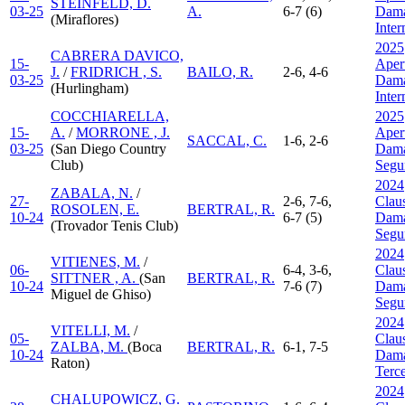
STEINFELD, D.
03-25
A.
6-7 (6)
Dama
(Miraflores)
Inte
2025
CABRERA DAVICO,
15-
Aper
J.
/
FRIDRICH , S.
BAILO, R.
2-6, 4-6
03-25
Dama
(Hurlingham)
Inte
COCCHIARELLA,
2025
15-
A.
/
MORRONE , J.
Aper
SACCAL, C.
1-6, 2-6
03-25
(San Diego Country
Dama
Club)
Segu
2024
ZABALA, N.
/
27-
2-6, 7-6,
Clau
ROSOLEN, E.
BERTRAL, R.
10-24
6-7 (5)
Dama
(Trovador Tenis Club)
Segu
2024
VITIENES, M.
/
06-
6-4, 3-6,
Clau
SITTNER , A.
(San
BERTRAL, R.
10-24
7-6 (7)
Dama
Miguel de Ghiso)
Segu
2024
VITELLI, M.
/
05-
Clau
ZALBA, M.
(Boca
BERTRAL, R.
6-1, 7-5
10-24
Dama
Raton)
Terc
2024
CHALUPOWICZ, G.