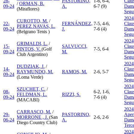
28-
PASTORINO,
1-6, 6-4,
Clau
/
ORMAN, B.
09-24
A.
6-7 (9)
Dama
(Miraflores)
Segu
2024
CUROTTO, M.
/
22-
FERNÁNDEZ,
7-5, 4-6,
Clau
PEREZ NAVAS, L.
09-24
J.
7-6 (4)
Dama
(Belgrano Tenis )
Segu
2024
GRIMALDI, L.
/
15-
SALVUCCI,
Clau
PINTOS, V.
(Golf
7-5, 6-4
09-24
M.
Dama
Club Argentino)
Segu
2024
DUDZIAK, J.
/
14-
Clau
RAYMUNDO, M.
RAMOS, M.
2-6, 5-7
09-24
Dama
(Loma Verde)
Segu
2024
SZUCHET, C.
/
08-
6-2, 1-6,
Clau
FELDMAN, L.
RIZZI, S.
09-24
7-6 (4)
Dama
(MACABI)
Segu
2024
CARRASCO, M.
/
29-
PASTORINO,
Aper
MORRONE , J.
(San
2-6, 2-6
06-24
A.
Dama
Diego Country Club)
Terc
2024