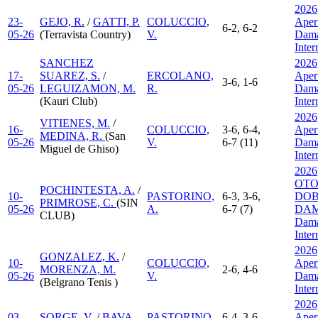
2026
23-
GEJO, R.
/
GATTI, P.
COLUCCIO,
Aper
6-2, 6-2
05-26
(Terravista Country)
V.
Dama
Inte
SANCHEZ
2026
17-
SUAREZ, S.
/
ERCOLANO,
Aper
3-6, 1-6
05-26
LEGUIZAMON, M.
R.
Dama
(Kauri Club)
Inte
2026
VITIENES, M.
/
16-
COLUCCIO,
3-6, 6-4,
Aper
MEDINA, R.
(San
05-26
V.
6-7 (11)
Dama
Miguel de Ghiso)
Inte
2026
OT
POCHINTESTA, A.
/
10-
PASTORINO,
6-3, 3-6,
DOB
PRIMROSE, C.
(SIN
05-26
A.
6-7 (7)
DAM
CLUB)
Dama
Inte
2026
GONZALEZ, K.
/
10-
COLUCCIO,
Aper
MORENZA, M.
2-6, 4-6
05-26
V.
Dama
(Belgrano Tenis )
Inte
2026
03-
SORGE, V.
/
BAVA,
PASTORINO,
6-4, 3-6,
Aper