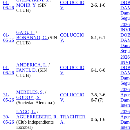
01-
COLUCCIO,
DOB
MOHR, Y.
(SIN
2-6, 1-6
06-26
V.
DAM
CLUB)
Dama
Segu
2026
INV
GAIG, L.
/
01-
COLUCCIO,
DOB
BONANNO, C.
(SIN
6-1, 6-1
06-26
V.
DAM
CLUB)
Dama
Segu
2026
INV
ANDERICA, L.
/
01-
COLUCCIO,
DOB
FANTI, D.
(SIN
6-1, 6-0
06-26
V.
DAM
CLUB)
Dama
Segu
2026
MERELES, S.
/
31-
COLUCCIO,
7-5, 3-6,
Aper
GODOY , S.
05-26
V.
6-7 (7)
Dama
(Sociedad Alemana )
Inte
LAGO, L.
/
2026
30-
AGUERREBERE, R.
TRACHTER,
Aper
0-6, 1-6
05-26
(Club Independiente
A.
Dama
Escobar)
Inte