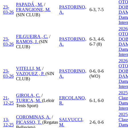
OT
PAPADÁ , M.
/
23-
PASTORINO,
DOB
FRANGIONE, M.
6-3, 7-5
03-26
A.
DAM
(SIN CLUB)
Dama
Inte
2026
OT
FILGUEIRA , C.
/
23-
PASTORINO,
6-3, 4-6,
DOB
RAMOS, J.
(SIN
03-26
A.
6-7 (8)
DAM
CLUB)
Dama
Inte
2026
OT
VITELLI, M.
/
23-
PASTORINO,
0-6, 0-6
DOB
VAZQUEZ , P.
(SIN
03-26
A.
(WO)
DAM
CLUB)
Dama
Inte
2025
GIROLA, C.
/
21-
ERCOLANO,
Clau
TURICA, M.
(Leloir
6-1, 6-0
12-25
R.
Dama
Tenis Sport)
Inte
2025
COROMINAS, A.
/
13-
SALVUCCI,
Clau
PICASSO, T.
(Regatas
2-6, 0-6
12-25
M.
Dama
Bellavista)