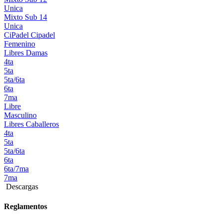
Unica
Mixto Sub 14
Unica
CiPadel
Cipadel
Femenino
Libres Damas
4ta
5ta
5ta/6ta
6ta
7ma
Libre
Masculino
Libres Caballeros
4ta
5ta
5ta/6ta
6ta
6ta/7ma
7ma
Descargas
Reglamentos