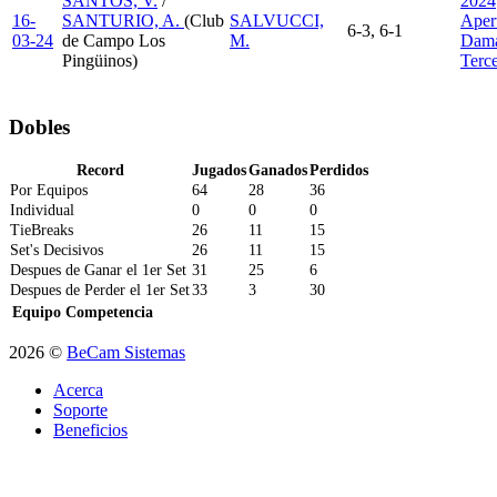
SANTOS, V.
/
2024
16-
SANTURIO, A.
(Club
SALVUCCI,
Aper
6-3, 6-1
03-24
de Campo Los
M.
Dama
Pingüinos)
Terc
Dobles
Record
Jugados
Ganados
Perdidos
Por Equipos
64
28
36
Individual
0
0
0
TieBreaks
26
11
15
Set's Decisivos
26
11
15
Despues de Ganar el 1er Set
31
25
6
Despues de Perder el 1er Set
33
3
30
Equipo
Competencia
2026 ©
BeCam Sistemas
Acerca
Soporte
Beneficios