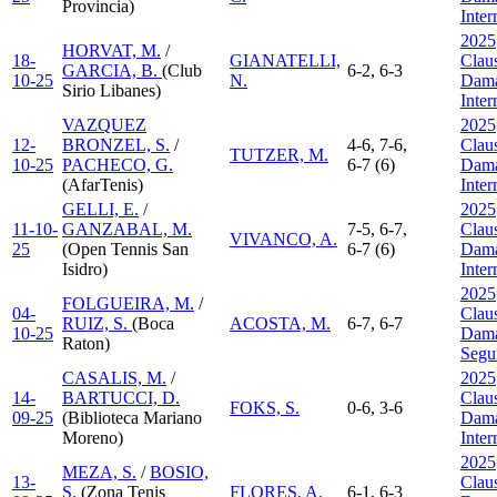
Provincia)
Inte
2025
HORVAT, M.
/
18-
GIANATELLI,
Clau
GARCIA, B.
(Club
6-2, 6-3
10-25
N.
Dama
Sirio Libanes)
Inte
VAZQUEZ
2025
12-
BRONZEL, S.
/
4-6, 7-6,
Clau
TUTZER, M.
10-25
PACHECO, G.
6-7 (6)
Dama
(AfarTenis)
Inte
GELLI, E.
/
2025
11-10-
GANZABAL, M.
7-5, 6-7,
Clau
VIVANCO, A.
25
(Open Tennis San
6-7 (6)
Dama
Isidro)
Inte
2025
FOLGUEIRA, M.
/
04-
Clau
RUIZ, S.
(Boca
ACOSTA, M.
6-7, 6-7
10-25
Dama
Raton)
Segu
CASALIS, M.
/
2025
14-
BARTUCCI, D.
Clau
FOKS, S.
0-6, 3-6
09-25
(Biblioteca Mariano
Dama
Moreno)
Inte
2025
MEZA, S.
/
BOSIO,
13-
Clau
S.
(Zona Tenis
FLORES, A.
6-1, 6-3