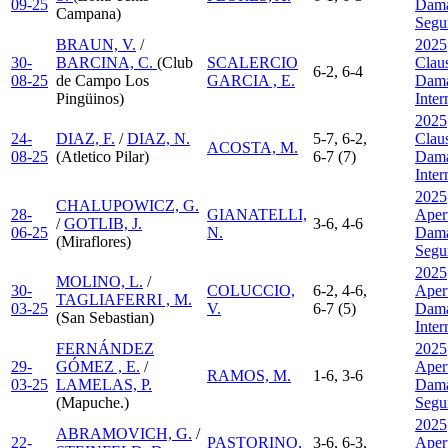
09-25
Dama
Campana)
Segu
BRAUN, V.
/
2025
30-
BARCINA, C.
(Club
SCALERCIO
Clau
6-2, 6-4
08-25
de Campo Los
GARCIA , E.
Dama
Pingüinos)
Inte
2025
24-
DIAZ, F.
/
DIAZ, N.
5-7, 6-2,
Clau
ACOSTA, M.
08-25
(Atletico Pilar)
6-7 (7)
Dama
Inte
2025
CHALUPOWICZ, G.
28-
GIANATELLI,
Aper
/
GOTLIB, J.
3-6, 4-6
06-25
N.
Dama
(Miraflores)
Segu
2025
MOLINO, L.
/
30-
COLUCCIO,
6-2, 4-6,
Aper
TAGLIAFERRI , M.
03-25
V.
6-7 (5)
Dama
(San Sebastian)
Inte
FERNÁNDEZ
2025
29-
GÓMEZ , E.
/
Aper
RAMOS, M.
1-6, 3-6
03-25
LAMELAS, P.
Dama
(Mapuche.)
Segu
2025
ABRAMOVICH, G.
/
22-
PASTORINO,
3-6, 6-3,
Aper