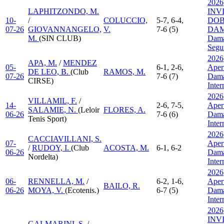
2026
LAPHITZONDO, M.
INV
10-
/
COLUCCIO,
5-7, 6-4,
DOB
07-26
GIOVANNANGELO,
V.
7-6 (5)
DAM
M.
(SIN CLUB)
Dama
Segu
2026
APA, M.
/
MENDEZ
05-
6-1, 2-6,
Aper
DE LEO, B.
(Club
RAMOS, M.
07-26
7-6 (7)
Dama
CIRSE)
Inte
2026
VILLAMIL, F.
/
14-
2-6, 7-5,
Aper
SALAMIE, N.
(Leloir
FLORES, A.
06-26
7-6 (6)
Dama
Tenis Sport)
Inte
2026
CACCIAVILLANI, S.
07-
Aper
/
RUDOY, I.
(Club
ACOSTA, M.
6-1, 6-2
06-26
Dama
Nordelta)
Inte
2026
06-
RENNELLA, M.
/
6-2, 1-6,
Aper
BAILO, R.
06-26
MOYA, V.
(Ecotenis.)
6-7 (5)
Dama
Inte
2026
INV
GALMARINI, S.
/