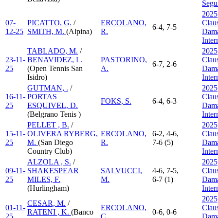
Segu
2025
07-
PICATTO, G.
/
ERCOLANO,
Clau
6-4, 7-5
12-25
SMITH, M.
(Alpina)
R.
Dama
Inte
TABLADO, M.
/
2025
23-11-
BENAVIDEZ, L.
PASTORINO,
Clau
6-7, 2-6
25
(Open Tennis San
A.
Dama
Isidro)
Inte
GUTMAN, .
/
2025
16-11-
PORTAS
Clau
FOKS, S.
6-4, 6-3
25
ESQUIVEL, D.
Dama
(Belgrano Tenis )
Inte
PELLET , B.
/
2025
15-11-
OLIVERA RYBERG,
ERCOLANO,
6-2, 4-6,
Clau
25
M.
(San Diego
R.
7-6 (5)
Dama
Country Club)
Inte
ALZOLA , S.
/
2025
09-11-
SHAKESPEAR
SALVUCCI,
4-6, 7-5,
Clau
25
MILES, F.
M.
6-7 (1)
Dama
(Hurlingham)
Inte
2025
CESAR, M.
/
01-11-
ERCOLANO,
Clau
RATENI , K.
(Banco
0-6, 0-6
25
C.
Dama