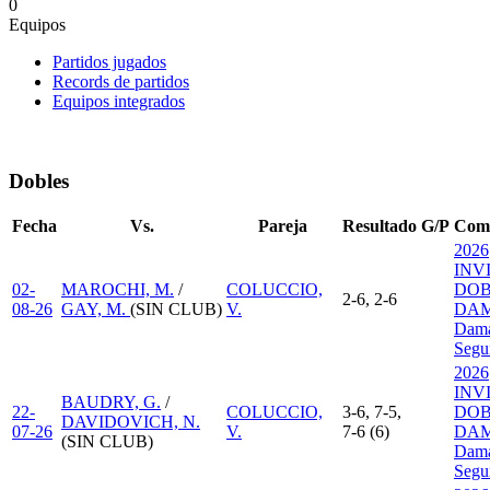
0
Equipos
Partidos jugados
Records de partidos
Equipos integrados
Dobles
Fecha
Vs.
Pareja
Resultado
G/P
Comp
2026
INV
02-
MAROCHI, M.
/
COLUCCIO,
DOB
2-6, 2-6
08-26
GAY, M.
(SIN CLUB)
V.
DAM
Dama
Segu
2026
INV
BAUDRY, G.
/
22-
COLUCCIO,
3-6, 7-5,
DOB
DAVIDOVICH, N.
07-26
V.
7-6 (6)
DAM
(SIN CLUB)
Dama
Segu