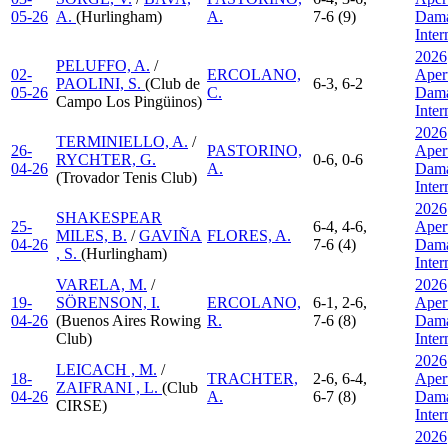
05-26
A.
(Hurlingham)
A.
7-6 (9)
Dama
Inte
2026
PELUFFO, A.
/
02-
ERCOLANO,
Aper
PAOLINI, S.
(Club de
6-3, 6-2
05-26
C.
Dama
Campo Los Pingüinos)
Inte
2026
TERMINIELLO, A.
/
26-
PASTORINO,
Aper
RYCHTER, G.
0-6, 0-6
04-26
A.
Dama
(Trovador Tenis Club)
Inte
2026
SHAKESPEAR
25-
6-4, 4-6,
Aper
MILES, B.
/
GAVIÑA
FLORES, A.
04-26
7-6 (4)
Dama
, S.
(Hurlingham)
Inte
VARELA, M.
/
2026
19-
SÖRENSON, I.
ERCOLANO,
6-1, 2-6,
Aper
04-26
(Buenos Aires Rowing
R.
7-6 (8)
Dama
Club)
Inte
2026
LEICACH , M.
/
18-
TRACHTER,
2-6, 6-4,
Aper
ZAIFRANI , L.
(Club
04-26
A.
6-7 (8)
Dama
CIRSE)
Inte
2026