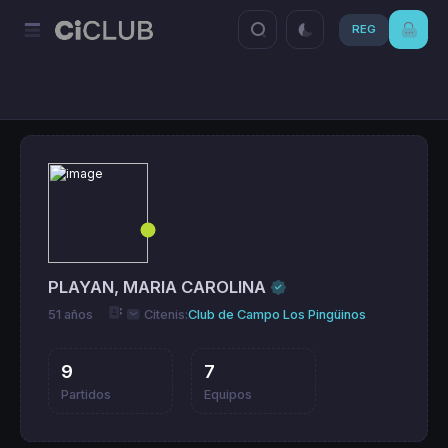
REG
PLAYAN, MARIA CAROLINA
51 años
Citenis:
Club de Campo Los Pingüinos
9
7
Partidos
Equipos