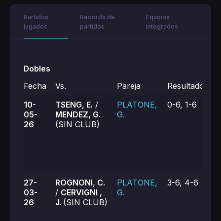
Partidos
Records de
Equipos
jugados
partidos
integrados
Dobles
Fecha
Vs.
Pareja
Resultado
G
10-
TSENG, E.
/
PLATONE,
0-6, 1-6
05-
MENDEZ, G.
G.
26
(SIN CLUB)
27-
ROGNONI, C.
PLATONE,
3-6, 4-6
03-
/
CERVIGNI ,
G.
26
J.
(SIN CLUB)