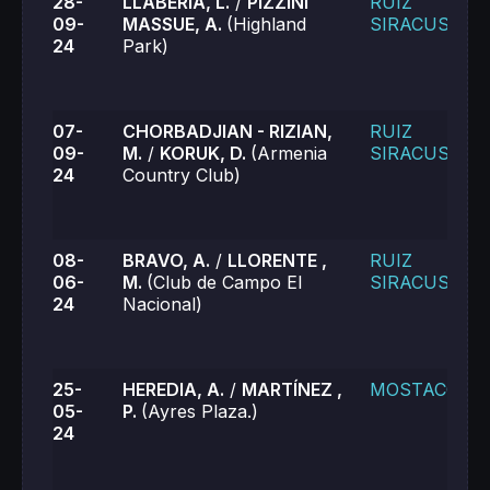
28-
LLABERIA, L.
/
PIZZINI
RUIZ
09-
MASSUE, A.
(Highland
SIRACUSA, V.
24
Park)
07-
CHORBADJIAN - RIZIAN,
RUIZ
09-
M.
/
KORUK, D.
(Armenia
SIRACUSA, V.
24
Country Club)
08-
BRAVO, A.
/
LLORENTE ,
RUIZ
06-
M.
(Club de Campo El
SIRACUSA, V.
24
Nacional)
25-
HEREDIA, A.
/
MARTÍNEZ ,
MOSTACCIO, 
05-
P.
(Ayres Plaza.)
24