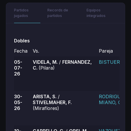
Partidos
Records de
Equipos
jugados
partidos
integrados
Dobles
Fecha
Vs.
Pareja
05-
VIDELA, M.
/
FERNANDEZ,
BISTUER, K.
07-
C.
(Pilara)
26
30-
ARISTA, S.
/
RODRIGUEZ
05-
STIVELMAHER, F.
MIANO, C.
26
(Miraflores)