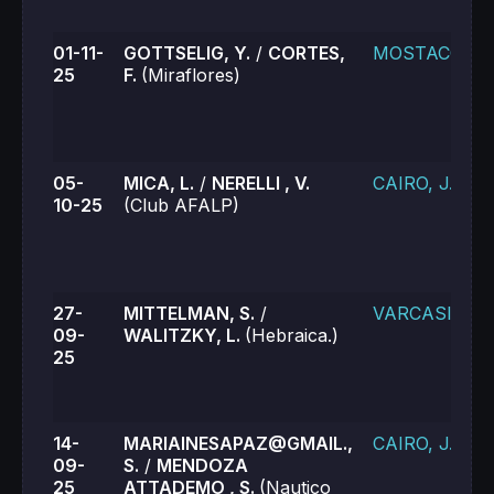
01-11-
GOTTSELIG, Y.
/
CORTES,
MOSTACCIO, 
25
F.
(Miraflores)
05-
MICA, L.
/
NERELLI , V.
CAIRO, J.
10-25
(Club AFALP)
27-
MITTELMAN, S.
/
VARCASIA , L
09-
WALITZKY, L.
(Hebraica.)
25
14-
MARIAINESAPAZ@GMAIL.,
CAIRO, J.
09-
S.
/
MENDOZA
25
ATTADEMO , S.
(Nautico