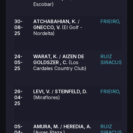
Escobar)
30-
ATCHABAHIAN, K.
/
FRIEIRO, L.
08-
GNECCO, V.
(El Golf -
25
Nordelta)
24-
WARAT, K.
/
AIZEN DE
RUIZ
05-
GOLDSZER , C.
(Los
SIRACUSA, V.
25
Cardales Country Club)
26-
LEVI, V.
/
STEINFELD, D.
FRIEIRO, L.
04-
(Miraflores)
25
05-
AMURA, M.
/
HEREDIA, A.
RUIZ
04-
(Ayres Plaza.)
SIRACUSA, V.