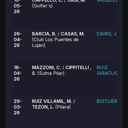
10-
CAPPELLO, C.
/
ORSI, M.
VAZQUEZ, M.
05-
(Golfer`s)
26
26-
BARCIA, B.
/
CASAS, M.
CAIRO, J.
04-
(Club Los Puentes de
26
Lujan)
18-
MAZZONI, C.
/
CIPPITELLI ,
RUIZ
04-
S.
(Sutna Pilar)
SIRACUSA, V.
26
29-
RUIZ VILLAMIL, M.
/
BISTUER, K.
03-
TEZON, L.
(Pilara)
26