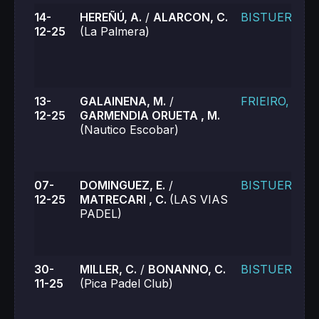
14-
HEREÑÚ, A.
/
ALARCON, C.
BISTUER, K.
12-25
(La Palmera)
13-
GALAINENA, M.
/
FRIEIRO, L.
12-25
GARMENDIA ORUETA , M.
(Nautico Escobar)
07-
DOMINGUEZ, E.
/
BISTUER, K.
12-25
MATRECARI , C.
(LAS VIAS
PADEL)
30-
MILLER, C.
/
BONANNO, C.
BISTUER, K.
11-25
(Pica Padel Club)