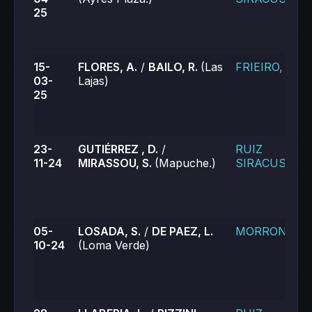
25
15-
FLORES, A.
/
BAILO, R.
(Las
FRIEIRO, L.
03-
Lajas)
25
23-
GUTIÉRREZ , D.
/
RUIZ
11-24
MIRASSOU, S.
(Mapuche.)
SIRACUSA, V.
05-
LOSADA, S.
/
DE PAEZ, L.
MORRONE , J
10-24
(Loma Verde)