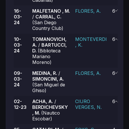
Cabanas)
16-
MALFETANO , M.
FLORES, A.
6-1, 6-1
03-
/
CARRAL, C.
24
(San Diego
Country Club)
10-
TOMANOVICH,
MONTEVERDI
6-4, 6-
03-
A.
/
BARTUCCI,
, K.
24
D.
(Biblioteca
Mariano
Moreno)
09-
MEDINA, R.
/
FLORES, A.
6-1, 7-
03-
SIMONCINI, A.
24
(San Miguel de
Ghiso)
02-
ACHA, A.
/
CIURO
6-4, 6-
12-23
BERDICHEVSKY
VERGES, N.
, M.
(Nautico
Escobar)