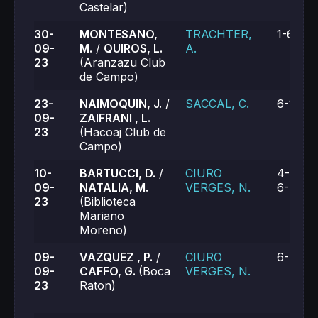
Castelar)
30-
MONTESANO,
TRACHTER,
1-6, 2-
09-
M.
/
QUIROS, L.
A.
23
(Aranzazu Club
de Campo)
23-
NAIMOQUIN, J.
/
SACCAL, C.
6-1, 6-
09-
ZAIFRANI , L.
23
(Hacoaj Club de
Campo)
10-
BARTUCCI, D.
/
CIURO
4-6, 6-
09-
NATALIA, M.
VERGES, N.
6-7 (10
23
(Biblioteca
Mariano
Moreno)
09-
VAZQUEZ , P.
/
CIURO
6-4, 6-
09-
CAFFO, G.
(Boca
VERGES, N.
23
Raton)