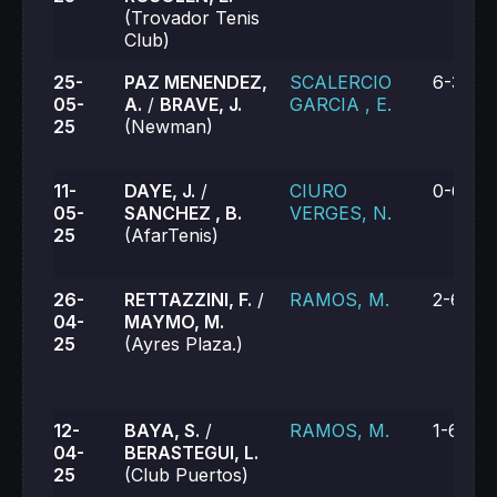
(Trovador Tenis
Club)
25-
PAZ MENENDEZ,
SCALERCIO
6-3, 6-
05-
A.
/
BRAVE, J.
GARCIA , E.
25
(Newman)
11-
DAYE, J.
/
CIURO
0-6, 1-
05-
SANCHEZ , B.
VERGES, N.
25
(AfarTenis)
26-
RETTAZZINI, F.
/
RAMOS, M.
2-6, 4-
04-
MAYMO, M.
25
(Ayres Plaza.)
12-
BAYA, S.
/
RAMOS, M.
1-6, 5-
04-
BERASTEGUI, L.
25
(Club Puertos)