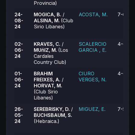
Provincia)
24-
MOGICA, B.
/
ACOSTA, M.
7-6, 7-
08-
ALSINA, M.
(Club
24
Sirio Libanes)
02-
KRAVES, C.
/
SCALERCIO
4-6, 4-
06-
MUñIZ, M.
(Los
GARCIA , E.
24
Cardales
Country Club)
01-
BRAHIM
CIURO
4-6, 4-
06-
FREIXES, A.
/
VERGES, N.
24
HORVAT, M.
(Club Sirio
Libanes)
26-
SEREBRISKY, D.
/
MIGUEZ, E.
7-5, 7-
05-
BUCHSBAUM, S.
24
(Hebraica.)