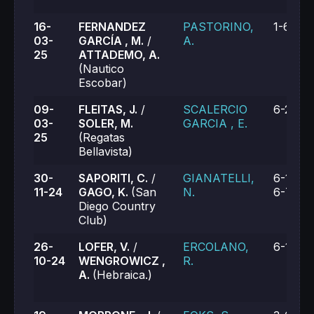
16-
FERNANDEZ
PASTORINO,
1-6, 1-6
03-
GARCÍA , M.
/
A.
25
ATTADEMO, A.
(Nautico
Escobar)
09-
FLEITAS, J.
/
SCALERCIO
6-2, 6-
03-
SOLER, M.
GARCIA , E.
25
(Regatas
Bellavista)
30-
SAPORITI, C.
/
GIANATELLI,
6-1, 5-7
11-24
GAGO, K.
(San
N.
6-7 (8)
Diego Country
Club)
26-
LOFER, V.
/
ERCOLANO,
6-1, 7-
10-24
WENGROWICZ ,
R.
A.
(Hebraica.)