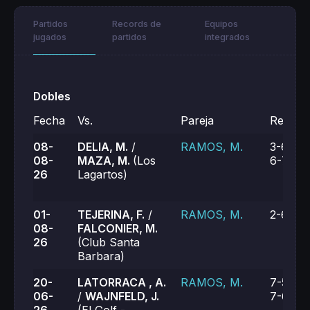
Partidos
Records de
Equipos
jugados
partidos
integrados
Dobles
Fecha
Vs.
Pareja
Result
08-
DELIA, M.
/
RAMOS, M.
3-6, 7-
08-
MAZA, M.
(Los
6-7 (8)
26
Lagartos)
01-
TEJERINA, F.
/
RAMOS, M.
2-6, 0-
08-
FALCONIER, M.
26
(Club Santa
Barbara)
20-
LATORRACA , A.
RAMOS, M.
7-5, 6-
06-
/
WAJNFELD, J.
7-6 (6)