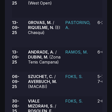
25
(West Open)
13-
GROVAS, M.
/
PASTORINO,
6-2, 6-
09-
RIQUELME, N.
(El
A.
25
Chasqui)
13-
ANDRADE, A.
/
RAMOS, M.
6-0, 6-
09-
DUBINI, M.
(Zona
25
Tenis Campana)
06-
SZUCHET, C.
/
FOKS, S.
5-7, 6-3
09-
AVERBUCH, M.
7-6 (4)
25
(MACABI)
30-
VIALE
FOKS, S.
2-6, 6-
08-
MIZDRAHI, S.
/
25
ROSOLEN, E.