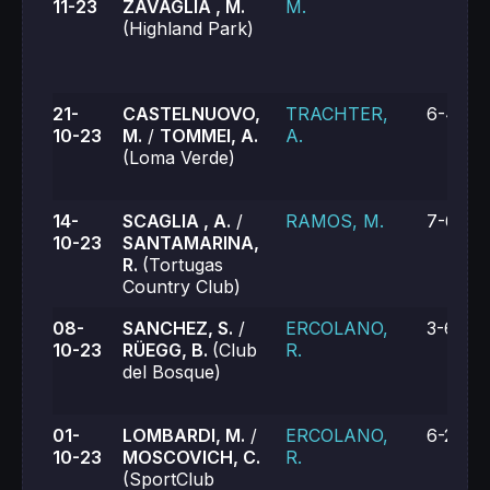
11-23
ZAVAGLIA , M.
M.
(Highland Park)
21-
CASTELNUOVO,
TRACHTER,
6-4, 6-
10-23
M.
/
TOMMEI, A.
A.
(Loma Verde)
14-
SCAGLIA , A.
/
RAMOS, M.
7-6, 6-
10-23
SANTAMARINA,
R.
(Tortugas
Country Club)
08-
SANCHEZ, S.
/
ERCOLANO,
3-6, 3-
10-23
RÜEGG, B.
(Club
R.
del Bosque)
01-
LOMBARDI, M.
/
ERCOLANO,
6-2, 6-
10-23
MOSCOVICH, C.
R.
(SportClub