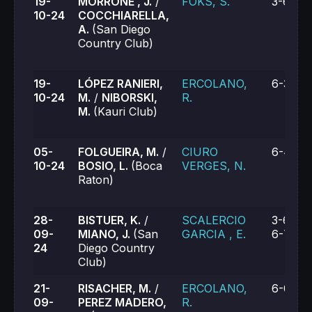
19-
MORRONE , J.
/
FOKS, S.
3-6, 1-
10-24
COCCHIARELLA,
A.
(San Diego
Country Club)
19-
LÓPEZ RANIERI,
ERCOLANO,
6-3, 6-
10-24
M.
/
NIBORSKI,
R.
M.
(Kauri Club)
05-
FOLGUEIRA, M.
/
CIURO
6-4, 6-
10-24
BOSIO, L.
(Boca
VERGES, N.
Raton)
28-
BISTUER, K.
/
SCALERCIO
3-6, 6-
09-
MIANO, J.
(San
GARCIA , E.
6-7 (4)
24
Diego Country
Club)
21-
RISACHER, M.
/
ERCOLANO,
6-0, 6-
09-
PEREZ MADERO,
R.