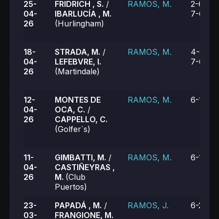
25-
FRIDRICH , S.
/
RAMOS, M.
2-6, 7-
04-
IBARLUCÍA , M.
7-6 (10
26
(Hurlingham)
18-
STRADA, M.
/
RAMOS, M.
4-6, 7-
04-
LEFEBVRE, I.
7-6 (6)
26
(Martindale)
12-
MONTES DE
RAMOS, M.
6-1, 6-1
04-
OCA, C.
/
26
CAPPELLO, C.
(Golfer`s)
11-
GIMBATTI, M.
/
RAMOS, M.
6-1, 6-
04-
CASTIÑEYRAS ,
26
M.
(Club
Puertos)
23-
PAPADÁ , M.
/
RAMOS, J.
6-2, 6-
03-
FRANGIONE, M.