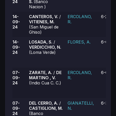
24
S.
(Banco
Nacion )
14-
CANTEROS, V.
/
ERCOLANO,
6-2, 6-
09-
VITIENES, M.
R.
24
(San Miguel de
Ghiso)
14-
LOSADA, S.
/
FLORES, A.
6-0, 6-
09-
VERDICCHIO, N.
24
(Loma Verde)
07-
ZARATE, A.
/
DE
ERCOLANO,
6-0, 6-
09-
MARTINO , V.
R.
24
(Indio Cua C. C.)
07-
DEL CERRO, A.
/
GIANATELLI,
6-3, 6-
09-
CASTIGLIONI, M.
N.
24
(Banco