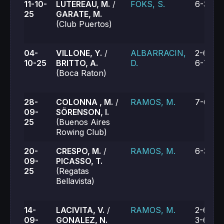
11-10-
LUTEREAU, M.
/
FOKS, S.
6-3, 6-
25
GARATE, M.
(Club Puertos)
04-
VILLONE, Y.
/
ALBARRACIN,
2-6, 6-
10-25
BRITTO, A.
D.
6-7 (5)
(Boca Raton)
28-
COLONNA , M.
/
RAMOS, M.
7-6, 6-
09-
SÖRENSON, I.
25
(Buenos Aires
Rowing Club)
20-
CRESPO, M.
/
RAMOS, M.
6-3, 6-
09-
PICASSO, T.
25
(Regatas
Bellavista)
14-
LACIVITA, V.
/
RAMOS, M.
2-6, 6-
09-
GONALEZ, N.
3-6