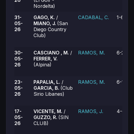
26
(El Golf -
Nordelta)
31-
GAGO, K.
/
CADABAL, C.
1-6, 2-
05-
MIANO, J.
(San
26
Diego Country
Club)
30-
CASCIANO , M.
/
RAMOS, M.
6-2, 6-
05-
FERRER, V.
26
(Alpina)
23-
PAPALIA, L.
/
RAMOS, M.
6-1, 6-
05-
GARCIA, B.
(Club
26
Sirio Libanes)
17-
VICENTE, M.
/
RAMOS, J.
4-6, 0-
05-
GUZZO, R.
(SIN
26
CLUB)