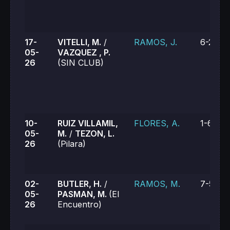
17-
VITELLI, M.
/
RAMOS, J.
6-2, 6-
05-
VAZQUEZ , P.
26
(SIN CLUB)
10-
RUIZ VILLAMIL,
FLORES, A.
1-6, 0-
05-
M.
/
TEZON, L.
26
(Pilara)
02-
BUTLER, H.
/
RAMOS, M.
7-5, 7-
05-
PASMAN, M.
(El
26
Encuentro)