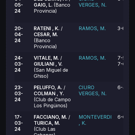
05-
GAIG, L.
(Banco
VERGES, N.
24
Provincia)
20-
RATENI , K.
/
RAMOS, M.
3-6, 1-
04-
CESAR, M.
24
(Banco
Provincia)
24-
VITALE, M.
/
RAMOS, M.
7-5, 3-
03-
GIULIANI , V.
7-6 (6)
24
(San Miguel de
Ghiso)
23-
PELUFFO, A.
/
CIURO
6-4, 6-
03-
COLMAN , Y.
VERGES, N.
24
(Club de Campo
Los Pingüinos)
17-
FACCIANO, M.
/
MONTEVERDI
6-0, 6-
03-
TURICA, M.
, K.
24
(Club Las