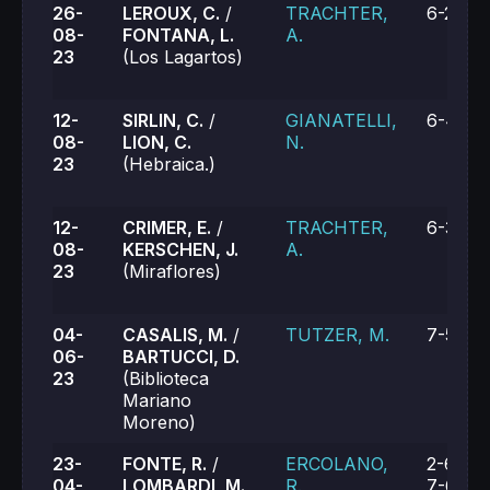
26-
LEROUX, C.
/
TRACHTER,
6-2, 6-
08-
FONTANA, L.
A.
23
(Los Lagartos)
12-
SIRLIN, C.
/
GIANATELLI,
6-4, 6-
08-
LION, C.
N.
23
(Hebraica.)
12-
CRIMER, E.
/
TRACHTER,
6-3, 6-
08-
KERSCHEN, J.
A.
23
(Miraflores)
04-
CASALIS, M.
/
TUTZER, M.
7-5, 6-
06-
BARTUCCI, D.
23
(Biblioteca
Mariano
Moreno)
23-
FONTE, R.
/
ERCOLANO,
2-6, 6-
04-
LOMBARDI, M.
R.
7-6 (8)