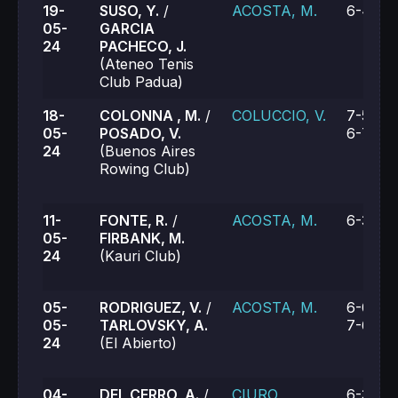
19-
SUSO, Y.
/
ACOSTA, M.
6-4, 2-
05-
GARCIA
24
PACHECO, J.
(Ateneo Tenis
Club Padua)
18-
COLONNA , M.
/
COLUCCIO, V.
7-5, 2-
05-
POSADO, V.
6-7 (9)
24
(Buenos Aires
Rowing Club)
11-
FONTE, R.
/
ACOSTA, M.
6-3, 6-
05-
FIRBANK, M.
24
(Kauri Club)
05-
RODRIGUEZ, V.
/
ACOSTA, M.
6-0, 6-
05-
TARLOVSKY, A.
7-6 (9)
24
(El Abierto)
04-
DEL CERRO, A.
/
CIURO
6-3, 7-