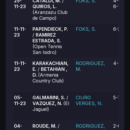
25-
CATALDI, M.
/
FOKS, S.
4-6, 6-
11-23
QUIROS, L.
6-7 (5)
(Aranzazu Club
de Campo)
11-11-
PAPENDIECK, P.
FOKS, S.
6-2, 6-
23
/
RAMIREZ
ESTRADA, S.
(Open Tennis
San Isidro)
11-11-
KARAKACHIAN,
RODRIGUEZ,
4-6, 2-
23
E.
/
BETAHIAN ,
M.
D.
(Armenia
Country Club)
05-
GALMARINI, S.
/
CIURO
5-7, 0-
11-23
VAZQUEZ, N.
(El
VERGES, N.
Jaguel)
04-
ROUDE, M.
/
RODRIGUEZ,
2-6, 6-