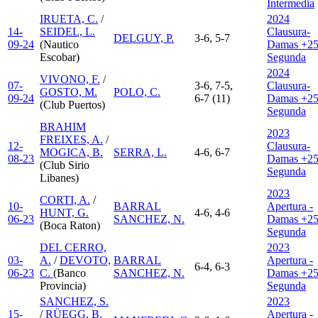
Intermedia
IRUETA, C.
/
2024
14-
SEIDEL, L.
Clausura-
DELGUY, P.
3-6, 5-7
09-24
(Nautico
Damas +25
Escobar)
Segunda
2024
VIVONO, F.
/
07-
3-6, 7-5,
Clausura-
GOSTO, M.
POLO, C.
09-24
6-7 (11)
Damas +25
(Club Puertos)
Segunda
BRAHIM
2023
FREIXES, A.
/
12-
Clausura-
MOGICA, B.
SERRA, L.
4-6, 6-7
08-23
Damas +25
(Club Sirio
Segunda
Libanes)
2023
CORTI, A.
/
10-
BARRAL
Apertura -
HUNT, G.
4-6, 4-6
06-23
SANCHEZ, N.
Damas +25
(Boca Raton)
Segunda
DEL CERRO,
2023
03-
A.
/
DEVOTO,
BARRAL
Apertura -
6-4, 6-3
06-23
C.
(Banco
SANCHEZ, N.
Damas +25
Provincia)
Segunda
SANCHEZ, S.
2023
15-
/
RÜEGG, B.
Apertura -