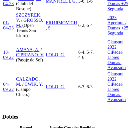
MANFREDI, G.
3-6, 1-6
04-23
(Club del
Damas +25
Bosque)
Segunda
SZCZYREK,
2023
V.
/
GROSSO,
01-
ERUJIMOVICH
Apertura -
M.
(Open
6-2, 6-4
04-23
, S.
Damas +25
Tennis San
Segunda
Isidro)
Clausura
2022
AMAYA, A.
/
18-
6-4, 5-7,
CiPadel-
CIPRIANO, V.
LOLO, G.
09-22
4-6
Libres
(Pasaje de Sol)
Damas-
Avanzado
Clausura
CALZADO,
2022
04-
M.
/
CWIK, Y.
CiPadel-
LOLO, G.
6-3, 6-3
09-22
(Campo
Libres
Chico.)
Damas-
Avanzado
Dobles
Record
Jugados
Ganados
Perdidos