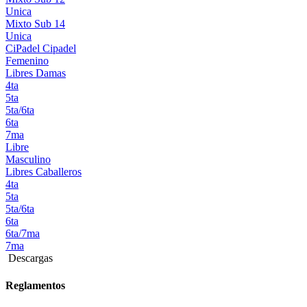
Unica
Mixto Sub 14
Unica
CiPadel
Cipadel
Femenino
Libres Damas
4ta
5ta
5ta/6ta
6ta
7ma
Libre
Masculino
Libres Caballeros
4ta
5ta
5ta/6ta
6ta
6ta/7ma
7ma
Descargas
Reglamentos