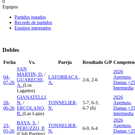
0
Equipos
Partidos jugados
Records de partidos
Equipos integrados
Dobles
Fecha
Vs.
Pareja
Resultado
G/P
Competen
SAN
2026
MARTIN, D.
/
04-
LATORRACA ,
Apertura-
GUARECHI,
2-6, 2-6
07-26
A.
Damas +25
A.
(Los
Intermedia
Lagartos)
GIANATELLI,
2026
20-
N.
/
TONNELIER,
5-7, 6-3,
Apertura-
06-26
ERCOLANO,
N.
6-7 (6)
Damas +25
R.
(Las Lajas)
Intermedia
2026
BAYA, S.
/
23-
TONNELIER,
Apertura-
PERUZZO, P.
6-0, 6-4
05-26
N.
Damas +25
(Club Puertos)