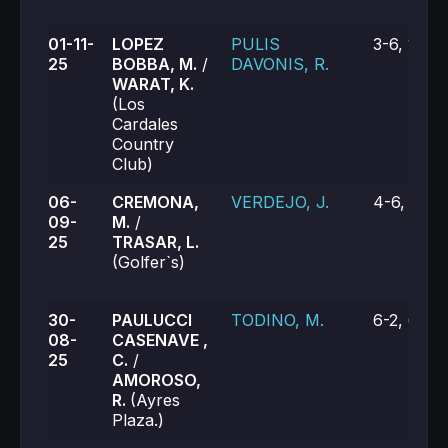
01-11-
LOPEZ
PULIS
3-6, 1-6
25
BOBBA, M.
/
DAVONIS, R.
WARAT, K.
(Los
Cardales
Country
Club)
06-
CREMONA,
VERDEJO, J.
4-6, 3-6
09-
M.
/
25
TRASAR, L.
(Golfer`s)
30-
PAULUCCI
TODINO, M.
6-2, 6-1
08-
CASENAVE ,
25
C.
/
AMOROSO,
R.
(Ayres
Plaza.)