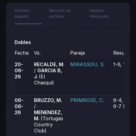
Partidos
Records de
Equipos
jugados
partidos
integrados
Dobles
Fecha
Vs.
Pareja
Resultado
20-
RECALDE, M.
MIRASSOU, S.
1-6, 1-6
06-
/
GARCIA B,
26
J.
(El
Chasqui)
06-
BRUZZO, M.
PRIMROSE, C.
6-4, 3-6,
06-
/
6-7 (7)
26
MENENDEZ,
M.
(Tortugas
Country
Club)