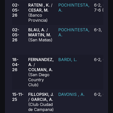
02-
RATENI , K.
/
POCHINTESTA,
6-2, 6-7,
05-
CESAR, M.
A.
7-6 (8)
26
(Banco
Provincia)
02-
BLAU, A.
/
POCHINTESTA,
6-3, 6-1
05-
MARTIN, M.
A.
26
(San Matias)
18-
FERNANDEZ,
BARDI, L.
6-2, 6-0
04-
A.
/
26
COLMAN, A.
(San Diego
Country
Club)
15-11-
FILLOPSKI, J.
DAVONIS , A.
6-2, 6-0
25
/
GARCIA, A.
(Club Ciudad
de Campana)