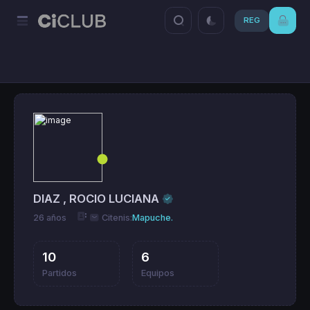
REG
DIAZ , ROCIO LUCIANA
26 años
Citenis:
Mapuche.
10
6
Partidos
Equipos