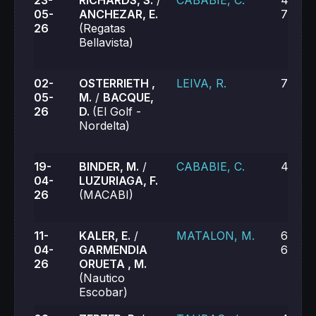
23-
RICHARDS, S.
/
CABABIE, C.
4-6, 6
05-
ANCHEZAR, E.
7-6 (7
26
(Regatas
Bellavista)
02-
OSTERRIETH ,
LEIVA, R.
7-6, 6
05-
M.
/
BACQUE,
26
D.
(El Golf -
Nordelta)
19-
BINDER, M.
/
CABABIE, C.
4-6, 0
04-
LUZURIAGA, F.
26
(MACABI)
11-
KALER, E.
/
MATALON, M.
6-4, 4
04-
GARMENDIA
6-7 (9
26
ORUETA , M.
(Nautico
Escobar)