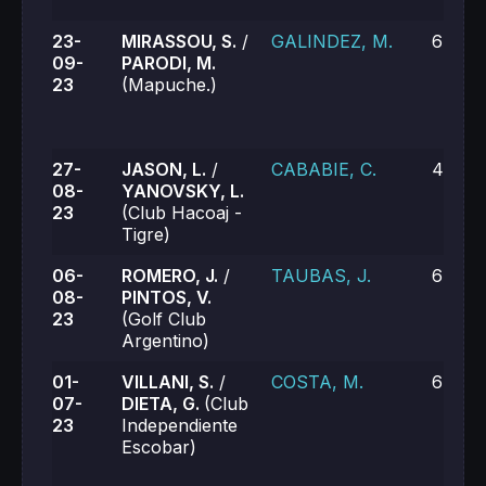
23-
MIRASSOU, S.
/
GALINDEZ, M.
6-0, 6
09-
PARODI, M.
23
(Mapuche.)
27-
JASON, L.
/
CABABIE, C.
4-6, 1
08-
YANOVSKY, L.
23
(Club Hacoaj -
Tigre)
06-
ROMERO, J.
/
TAUBAS, J.
6-1, 6
08-
PINTOS, V.
23
(Golf Club
Argentino)
01-
VILLANI, S.
/
COSTA, M.
6-2, 6
07-
DIETA, G.
(Club
23
Independiente
Escobar)