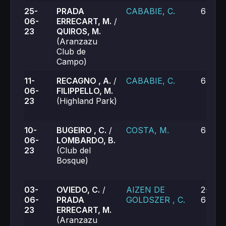
25-
PRADA
CABABIE, C.
6-2, 6
06-
ERRECART, M.
/
23
QUIROS, M.
(Aranzazu
Club de
Campo)
11-
RECAGNO , A.
/
CABABIE, C.
6-2, 6
06-
FILIPPELLO, M.
23
(Highland Park)
10-
BUGEIRO , C.
/
COSTA, M.
6-0, 6
06-
LOMBARDO, B.
23
(Club del
Bosque)
03-
OVIEDO, C.
/
AIZEN DE
2-6, 6
06-
PRADA
GOLDSZER , C.
6-7 (4
23
ERRECART, M.
(Aranzazu