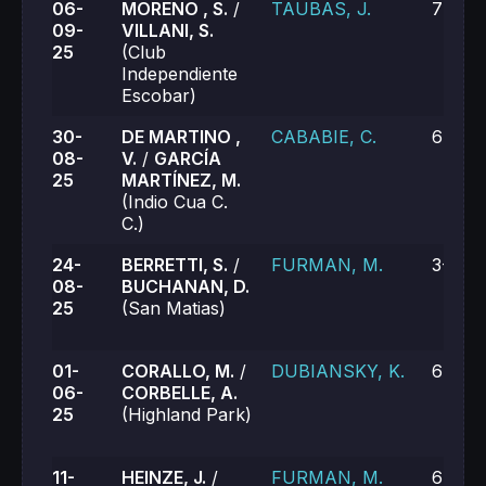
06-
MORENO , S.
/
TAUBAS, J.
7-5, 6
09-
VILLANI, S.
25
(Club
Independiente
Escobar)
30-
DE MARTINO ,
CABABIE, C.
6-2, 6
08-
V.
/
GARCÍA
25
MARTÍNEZ, M.
(Indio Cua C.
C.)
24-
BERRETTI, S.
/
FURMAN, M.
3-6, 0
08-
BUCHANAN, D.
25
(San Matias)
01-
CORALLO, M.
/
DUBIANSKY, K.
6-3, 6
06-
CORBELLE, A.
25
(Highland Park)
11-
HEINZE, J.
/
FURMAN, M.
6-7, 6