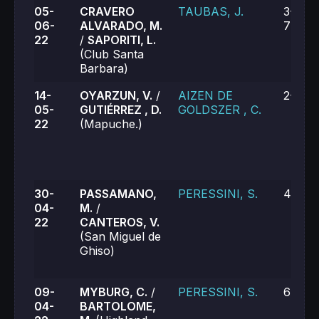
05-
CRAVERO
TAUBAS, J.
3-6, 6-
06-
ALVARADO, M.
7-6 (6
22
/
SAPORITI, L.
(Club Santa
Barbara)
14-
OYARZUN, V.
/
AIZEN DE
2-6, 3
05-
GUTIÉRREZ , D.
GOLDSZER , C.
22
(Mapuche.)
30-
PASSAMANO,
PERESSINI, S.
4-6, 3
04-
M.
/
22
CANTEROS, V.
(San Miguel de
Ghiso)
09-
MYBURG, C.
/
PERESSINI, S.
6-3, 6
04-
BARTOLOME,