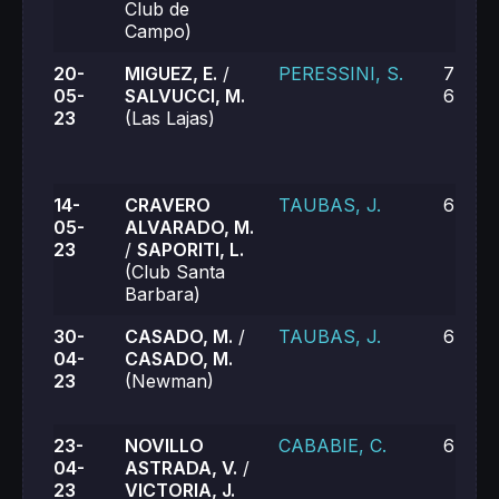
Club de
Campo)
20-
MIGUEZ, E.
/
PERESSINI, S.
7-6, 3
05-
SALVUCCI, M.
6-7 (6
23
(Las Lajas)
14-
CRAVERO
TAUBAS, J.
6-0, 6
05-
ALVARADO, M.
23
/
SAPORITI, L.
(Club Santa
Barbara)
30-
CASADO, M.
/
TAUBAS, J.
6-4, 6
04-
CASADO, M.
23
(Newman)
23-
NOVILLO
CABABIE, C.
6-4, 6
04-
ASTRADA, V.
/
23
VICTORIA, J.