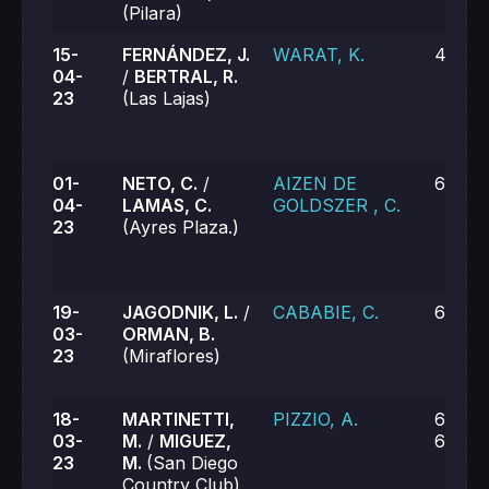
(Pilara)
15-
FERNÁNDEZ, J.
WARAT, K.
4-6, 4
04-
/
BERTRAL, R.
23
(Las Lajas)
01-
NETO, C.
/
AIZEN DE
6-0, 6
04-
LAMAS, C.
GOLDSZER , C.
23
(Ayres Plaza.)
19-
JAGODNIK, L.
/
CABABIE, C.
6-4, 6
03-
ORMAN, B.
23
(Miraflores)
18-
MARTINETTI,
PIZZIO, A.
6-4, 2
03-
M.
/
MIGUEZ,
6-7 (4
23
M.
(San Diego
Country Club)