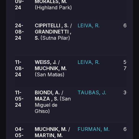
09-
MORALES, M.
24
(Highland Park)
24-
CIPPITELLI , S.
/
LEIVA, R.
6-1, 6
08-
GRANDINETTI ,
24
S.
(Sutna Pilar)
11-
WEISS, J.
/
LEIVA, R.
5-7, 7
08-
MUCHNIK, M.
7-6 (9
24
(San Matias)
11-
BIONDI, A.
/
TAUBAS, J.
3-6, 5
05-
MAZA , S.
(San
24
Miguel de
Ghiso)
04-
MUCHNIK, M.
/
FURMAN, M.
6-2, 6
05-
MARTIN, M.