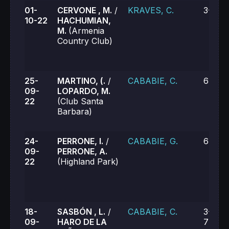
01-
CERVONE , M.
/
KRAVES, C.
3-6, 3
10-22
HACHUMIAN,
M.
(Armenia
Country Club)
25-
MARTINO, (.
/
CABABIE, C.
6-0, 6
09-
LOPARDO, M.
22
(Club Santa
Barbara)
24-
PERRONE, I.
/
CABABIE, G.
6-4, 6
09-
PERRONE, A.
22
(Highland Park)
18-
SASBÓN , L.
/
CABABIE, C.
3-6, 6
09-
HARO DE LA
7-6 (6