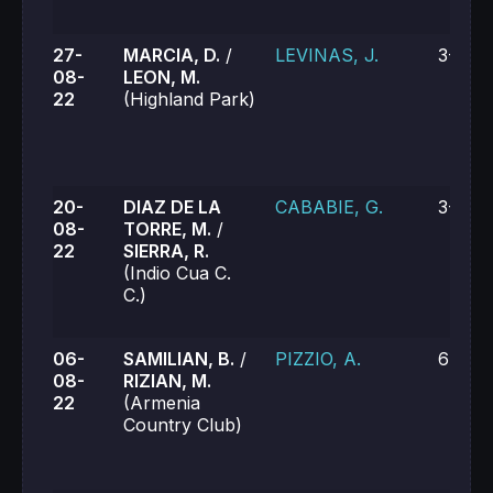
27-
MARCIA, D.
/
LEVINAS, J.
3-6, 6
08-
LEON, M.
22
(Highland Park)
20-
DIAZ DE LA
CABABIE, G.
3-6, 4
08-
TORRE, M.
/
22
SIERRA, R.
(Indio Cua C.
C.)
06-
SAMILIAN, B.
/
PIZZIO, A.
6-3, 6
08-
RIZIAN, M.
22
(Armenia
Country Club)