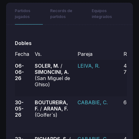
Partidos
Records de
Equipos
jugados
partidos
integrados
Dobles
Fecha
Vs.
Pareja
Result
06-
SOLER, M.
/
LEIVA, R.
4-6, 7
06-
SIMONCINI, A.
7-6 (8
26
(San Miguel de
Ghiso)
30-
BOUTUREIRA,
CABABIE, C.
6-1, 6
05-
F.
/
ARANA, F.
26
(Golfer`s)