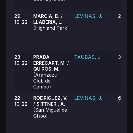
29-
MARCIA, D.
/
LEVINAS, J.
2-6, 5
10-22
LLABERIA, L.
(Highland Park)
23-
PRADA
TAUBAS, J.
3-6, 4
10-22
ERRECART, M.
/
QUIROS, M.
(Aranzazu
Club de
Campo)
22-
RODRIGUEZ, V.
LEVINAS, J.
6-2, 7
10-22
/
SITTNER , A.
(San Miguel de
Ghiso)