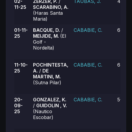
02-
ZERZER, P.
/
TAUBAS, J.
4-6, 2
11-25
SCARABINO, A.
(Haras Santa
Maria)
01-11-
BACQUE, D.
/
CABABIE, C.
6-3, 6
25
MEIJIDE, M.
(El
Golf -
Nordelta)
11-10-
POCHINTESTA,
CABABIE, C.
6-1, 6
25
A.
/
DE
MARTINI, M.
(Sutna Pilar)
20-
GONZALEZ, K.
CABABIE, C.
5-7, 0
09-
/
GUIDOLIN , V.
25
(Nautico
Escobar)