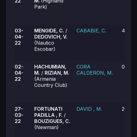
22
M.
(Highland
Park)
03-
MENGIDE, C.
/
CABABIE, C.
4-6, 4
04-
DEDOVICH, V.
22
(Nautico
Escobar)
02-
HACHUMIAN,
CORA
0-6, 3
04-
M.
/
RIZIAN, M.
CALDERON, M.
22
(Armenia
Country Club)
27-
FORTUNATI
DAVID , M.
2-6, 4
03-
PADILLA , F.
/
22
BOUZIGUES, C.
(Newman)