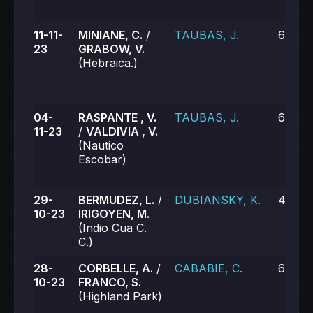
11-11-
MINIANE, C.
/
TAUBAS, J.
6-3, 6
23
GRABOW, V.
(Hebraica.)
04-
RASPANTE , V.
TAUBAS, J.
6-1, 6
11-23
/
VALDIVIA , V.
(Nautico
Escobar)
29-
BERMUDEZ, L.
/
DUBIANSKY, K.
4-6, 2
10-23
IRIGOYEN, M.
(Indio Cua C.
C.)
28-
CORBELLE, A.
/
CABABIE, C.
6-2, 6
10-23
FRANCO, S.
(Highland Park)