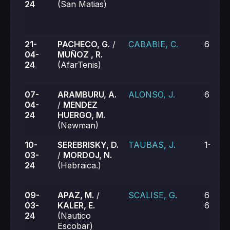
24
(San Matias)
21-
PACHECO, G.
/
CABABIE, C.
6-2, 6
04-
MUÑOZ , R.
24
(AfarTenis)
07-
ARAMBURU, A.
ALONSO, J.
6-3, 6
04-
/
MENDEZ
24
HUERGO, M.
(Newman)
10-
SEREBRISKY, D.
TAUBAS, J.
1-6, 1-
03-
/
MORDOJ, N.
24
(Hebraica.)
09-
APAZ, M.
/
SCALISE, G.
6-4, 2
03-
KALER, E.
6-7 (5
24
(Nautico
Escobar)