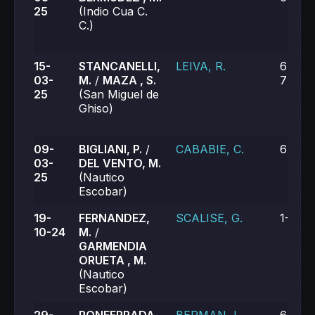
25
(Indio Cua C.
C.)
15-
STANCANELLI,
LEIVA, R.
6-4, 4
03-
M.
/
MAZA , S.
7-6 (6
25
(San Miguel de
Ghiso)
09-
BIGLIANI, P.
/
CABABIE, C.
6-2, 6
03-
DEL VENTO, M.
25
(Nautico
Escobar)
19-
FERNANDEZ,
SCALISE, G.
1-6, 3
10-24
M.
/
GARMENDIA
ORUETA , M.
(Nautico
Escobar)