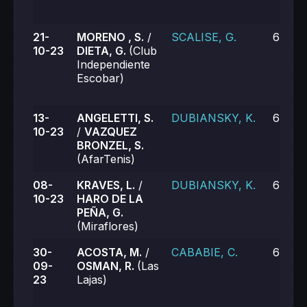
21-
MORENO , S.
/
SCALISE, G.
6-1, 6
10-23
DIETA, G.
(Club
Independiente
Escobar)
13-
ANGELETTI, S.
DUBIANSKY, K.
6-7, 6
10-23
/
VAZQUEZ
BRONZEL, S.
(AfarTenis)
08-
KRAVES, L.
/
DUBIANSKY, K.
6-3, 6
10-23
HARO DE LA
PEÑA, G.
(Miraflores)
30-
ACOSTA, M.
/
CABABIE, C.
6-1, 6
09-
OSMAN, R.
(Las
23
Lajas)