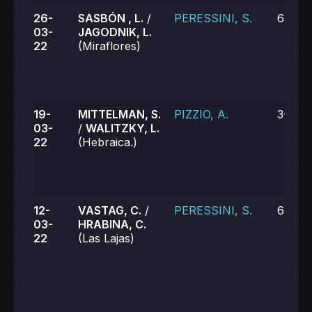
26-
SASBÓN , L.
/
PERESSINI, S.
6-2, 6
03-
JAGODNIK, L.
22
(Miraflores)
19-
MITTELMAN, S.
PIZZIO, A.
3-6, 0
03-
/
WALITZKY, L.
22
(Hebraica.)
12-
VASTAG, C.
/
PERESSINI, S.
6-2, 6
03-
HRABINA, C.
22
(Las Lajas)