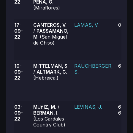
22
PEÑA, G.
(Miraflores)
17-
CANTEROS, V.
LAMAS, V.
0-6, 2
09-
/
PASSAMANO,
22
M.
(San Miguel
de Ghiso)
10-
MITTELMAN, S.
RAUCHBERGER,
6-2, 6
09-
/
ALTMARK, C.
S.
22
(Hebraica.)
03-
MUñIZ, M.
/
LEVINAS, J.
6-4, 0
09-
BERMAN, I.
6-7 (6
22
(Los Cardales
Country Club)