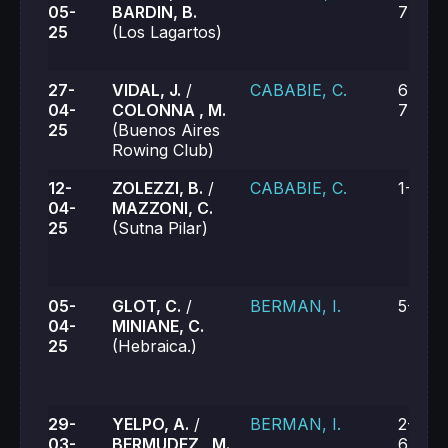
05-
BARDIN, B.
7-6 (5
25
(Los Lagartos)
27-
VIDAL, J.
/
CABABIE, C.
6-3, 4
04-
COLONNA , M.
7-6 (1
25
(Buenos Aires
Rowing Club)
12-
ZOLEZZI, B.
/
CABABIE, C.
1-6, 4
04-
MAZZONI, C.
25
(Sutna Pilar)
05-
GLOT, C.
/
BERMAN, I.
5-7, 1
04-
MINIANE, C.
25
(Hebraica.)
29-
YELPO, A.
/
BERMAN, I.
2-6, 6
03-
BERMUDEZ , M.
6-7 (1