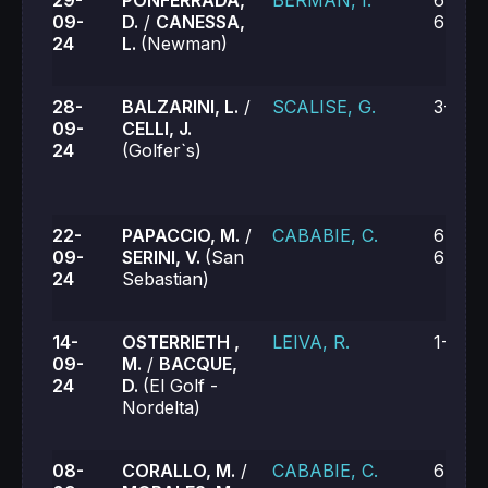
29-
PONFERRADA,
BERMAN, I.
6-4, 6
09-
D.
/
CANESSA,
6-7 (1
24
L.
(Newman)
28-
BALZARINI, L.
/
SCALISE, G.
3-6, 4
09-
CELLI, J.
24
(Golfer`s)
22-
PAPACCIO, M.
/
CABABIE, C.
6-3, 5
09-
SERINI, V.
(San
6-7 (9
24
Sebastian)
14-
OSTERRIETH ,
LEIVA, R.
1-6, 1-
09-
M.
/
BACQUE,
24
D.
(El Golf -
Nordelta)
08-
CORALLO, M.
/
CABABIE, C.
6-4, 6