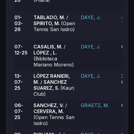
26
(Pilara)
01-
TABLADO, M.
/
DAYE, J.
4-6, 
03-
SPIRITO, M.
(Open
7-6 (
26
Tennis San Isidro)
07-
CASALIS, M.
/
DAYE, J.
6-2, 
12-25
LÓPEZ , L.
(Biblioteca
Mariano Moreno)
13-
LÓPEZ RANIERI,
DAYE, J.
2-6, 
07-
M.
/
SANCHEZ
6-7 (
25
SUAREZ, S.
(Kauri
Club)
06-
SANCHEZ, V.
/
GRAETZ, M.
6-4, 
07-
CERVERA, M.
25
(Open Tennis San
Isidro)