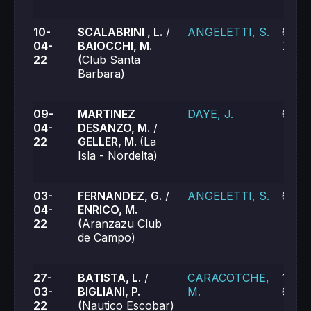
10-
SCALABRINI , L.
/
ANGELETTI, S.
6-1, 
04-
BAIOCCHI, M.
7-6 (
22
(Club Santa
Barbara)
09-
MARTINEZ
DAYE, J.
6-1, 
04-
DESANZO, M.
/
22
GELLER, M.
(La
Isla - Nordelta)
03-
FERNANDEZ, G.
/
ANGELETTI, S.
6-2, 
04-
ENRICO, M.
22
(Aranzazu Club
de Campo)
27-
BATISTA, L.
/
CARACOTCHE,
1-6, 6
03-
BIGLIANI, P.
M.
6-7 (
22
(Nautico Escobar)