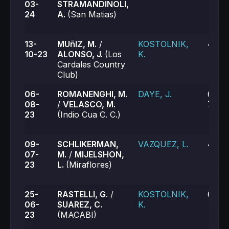
03-
STRAMANDINOLI,
24
A.
(San Matias)
13-
MUñIZ, M.
/
KOSTOLNIK,
4-6, 
10-23
ALONSO, J.
(Los
K.
Cardales Country
Club)
06-
ROMANENGHI, M.
DAYE, J.
6-4, 
08-
/
VELASCO, M.
7-6 (
23
(Indio Cua C. C.)
09-
SCHLIKERMAN,
VAZQUEZ, L.
4-6, 
07-
M.
/
MIJELSHON,
23
L.
(Miraflores)
25-
RASTELLI, G.
/
KOSTOLNIK,
6-0, 
06-
SUAREZ, C.
K.
23
(MACABI)