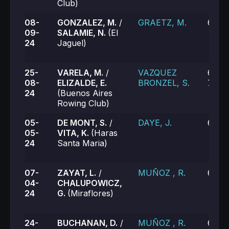
Club)
08-
GONZALEZ, M.
/
GRAETZ, M.
6-2, 
09-
SALAMIE, N.
(El
24
Jaguel)
25-
VARELA, M.
/
VAZQUEZ
6-3, 
08-
ELIZALDE, E.
BRONZEL, S.
7-6 (
24
(Buenos Aires
Rowing Club)
05-
DE MONT, S.
/
DAYE, J.
6-2, 
05-
VITA, K.
(Haras
24
Santa Maria)
07-
ZAYAT, L.
/
MUÑOZ , R.
6-4, 
04-
CHALUPOWICZ,
24
G.
(Miraflores)
24-
BUCHANAN, D.
/
MUÑOZ , R.
6-1, 