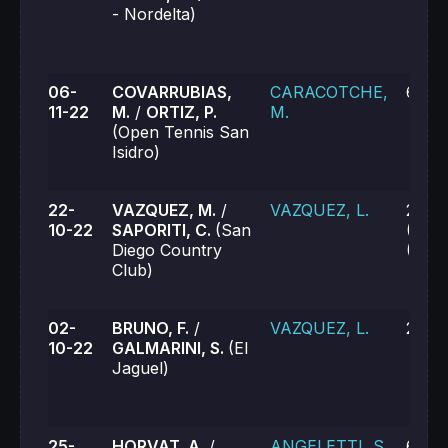
- Nordelta)
06-
COVARRUBIAS,
CARACOTCHE,
6-1, 
11-22
M.
/
ORTIZ, P.
M.
(Open Tennis San
Isidro)
22-
VAZQUEZ, M.
/
VAZQUEZ, L.
2-6, 
10-22
SAPORITI, C.
(San
(5), 
Diego Country
(8)
Club)
02-
BRUNO, F.
/
VAZQUEZ, L.
2-6, 
10-22
GALMARINI, S.
(El
Jaguel)
25-
HORVAT, A.
/
ANGELETTI, S.
6-2, 