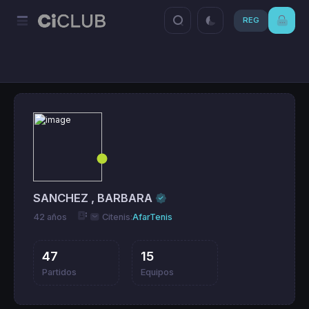
REG
SANCHEZ , BARBARA
42 años
Citenis:
AfarTenis
47
15
Partidos
Equipos