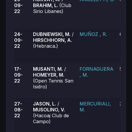
09-
BRAHIM, L.
(Club
22
Sirio Libanes)
24-
DUBNIEWSKI, M.
/
MUÑOZ , R.
6-4, 
09-
HIRSCHHORN, A.
22
(Hebraica.)
17-
MUSANTI, M.
/
FORNAGUERA
5-7, 
09-
HOMEYER, M.
, M.
22
(Open Tennis San
Isidro)
27-
JASON, L.
/
MERCURIALI,
2-6, 
08-
MUSOLINO, V.
M.
22
(Hacoaj Club de
Campo)