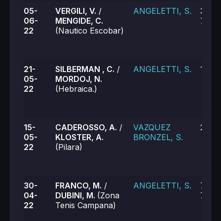
05-
VERGILI, V.
/
ANGELETTI, S.
3-6, 
06-
MENGIDE, C.
7-6 (
22
(Nautico Escobar)
21-
SILBERMAN , C.
/
ANGELETTI, S.
1-6, 
05-
MORDOJ, N.
22
(Hebraica.)
15-
CADEROSSO, A.
/
VAZQUEZ
2-6, 
05-
KLOSTER, A.
BRONZEL, S.
22
(Pilara)
30-
FRANCO, M.
/
ANGELETTI, S.
7-5, 
04-
DUBINI, M.
(Zona
7-6 (
22
Tenis Campana)