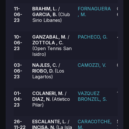
11-
BRAHIM, L.
/
FORNAGUERA
0-6, 
06-
GARCIA, B.
(Club
, M.
6-7 (
23
Sirio Libanes)
10-
GANZABAL, M.
/
PACHECO, G.
4-6, 
06-
ZOTTOLA , C.
23
(Open Tennis San
Isidro)
03-
NAJLES, C.
/
CAMOZZI, V.
0-6, 
06-
RIOBO, D.
(Los
23
Lagartos)
01-
COLANERI, M.
/
VAZQUEZ
1-6, 
04-
DIAZ, N.
(Atletico
BRONZEL, S.
23
Pilar)
26-
ESCALANTE, L.
/
CARACOTCHE,
5-7, 
11-22
INCISA, N.
(La Isla
M.
7-6 (