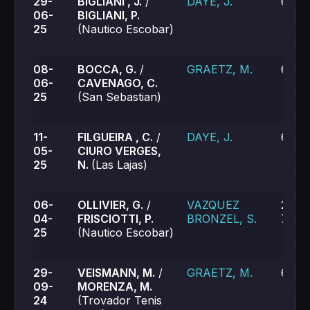
29-
BIGLIANI , J.
/
DAYE, J.
6-4, 
06-
BIGLIANI, P.
25
(Nautico Escobar)
08-
BOCCA, G.
/
GRAETZ, M.
6-4, 
06-
CAVENAGO, C.
25
(San Sebastian)
11-
FILGUEIRA , C.
/
DAYE, J.
6-0, 
05-
CIURO VERGES,
25
N.
(Las Lajas)
06-
OLLIVIER, G.
/
VAZQUEZ
2-6, 
04-
FRISCIOTTI, P.
BRONZEL, S.
7-6 (
25
(Nautico Escobar)
29-
VEISMANN, M.
/
GRAETZ, M.
6-2, 
09-
MORENZA, M.
24
(Trovador Tenis