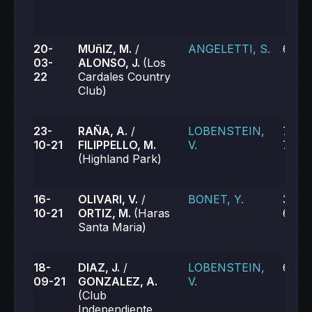
20-
MUñIZ, M.
/
ANGELETTI, S.
6-4, 
03-
ALONSO, J.
(Los
22
Cardales Country
Club)
23-
RAÑA, A.
/
LOBENSTEIN,
7-5, 
10-21
FILIPPELLO, M.
V.
7-6 (
(Highland Park)
16-
OLIVARI, V.
/
BONET, Y.
3-6, 
10-21
ORTIZ, M.
(Haras
6-7 (
Santa Maria)
18-
DIAZ, J.
/
LOBENSTEIN,
6-2, 
09-21
GONZALEZ, A.
V.
(Club
Independiente