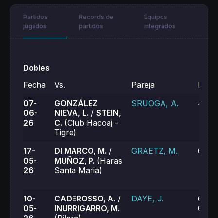
Partidos
Records de
Equipos
jugados
partidos
integrados
Dobles
Fecha
Vs.
Pareja
Resul
07-
GONZÁLEZ
SRUOGA, A.
4-6, 
06-
NIEVA, L.
/
STEIN,
26
C.
(Club Hacoaj -
Tigre)
17-
DI MARCO, M.
/
GRAETZ, M.
6-1, 
05-
MUÑOZ, P.
(Haras
26
Santa Maria)
10-
CADEROSSO, A.
/
DAYE, J.
6-7, 
05-
INURRIGARRO, M.
6-7 (