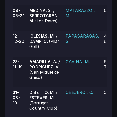
08-
MEDINA, S.
/
MATARAZZO ,
6-1, 6
05-21
BERROTARAN,
M.
M.
(Los Patos)
12-
IGLESIAS, M.
/
PAPASARAGAS,
4-6, 7
12-20
DAMP, C.
(Pilar
S.
6-7 (7
Golf)
23-
AMARILLA, A.
/
GAVINA, M.
6-3, 4
11-19
RODRIGUEZ, V.
7-6
(San Miguel de
Ghiso)
31-
DIBETTO, M.
/
OBEJERO , C.
5-7, 6
08-
ESTEVES, M.
19
(Tortugas
Country Club)