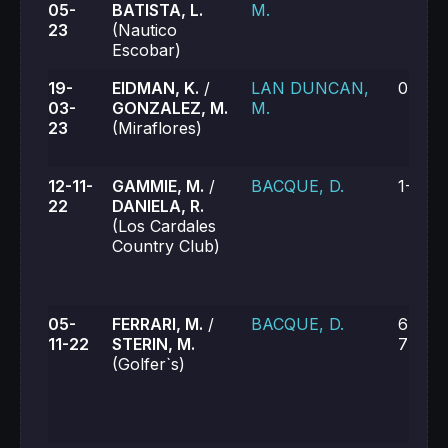
05-
BATISTA, L.
M.
23
(Nautico
Escobar)
19-
EIDMAN, K.
/
LAN DUNCAN,
0-6, 6
03-
GONZALEZ, M.
M.
23
(Miraflores)
12-11-
GAMMIE, M.
/
BACQUE, D.
1-6, 2
22
DANIELA, R.
(Los Cardales
Country Club)
05-
FERRARI, M.
/
BACQUE, D.
6-2, 3
11-22
STERIN, M.
7-6 (6
(Golfer`s)