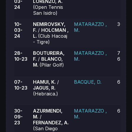
03-
LORENZO, A.
24
(Open Tennis
San Isidro)
10-
NEMIROVSKY,
MATARAZZO ,
3-6, 3
03-
F.
/
HOLCMAN ,
M.
24
L.
(Club Hacoaj
- Tigre)
28-
BOUTUREIRA,
MATARAZZO ,
7-5, 2
10-23
F.
/
BLANCO,
M.
6-7 (4
M.
(Pilar Golf)
07-
HAMUI, K.
/
BACQUE, D.
6-2, 6
10-23
JAGUS, R.
(Hebraica.)
30-
AZURMENDI,
MATARAZZO ,
6-3, 7
09-
M.
/
M.
23
FERNANDEZ, A.
(San Diego