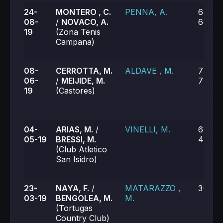
24-
MONTERO , C.
PENNA, A.
6-7, 6
08-
/
NOVACO, A.
6-4
19
(Zona Tenis
Campana)
08-
CERROTTA, M.
ALDAVE , M.
7-5, 2
06-
/
MEIJIDE, M.
7-6
19
(Castores)
04-
ARIAS, M.
/
VINELLI, M.
6-4, 3
05-19
BRESSI, M.
4-6
(Club Atletico
San Isidro)
23-
NAYA, F.
/
MATARAZZO ,
3-6, 1
03-19
BENGOLEA, M.
M.
(Tortugas
Country Club)