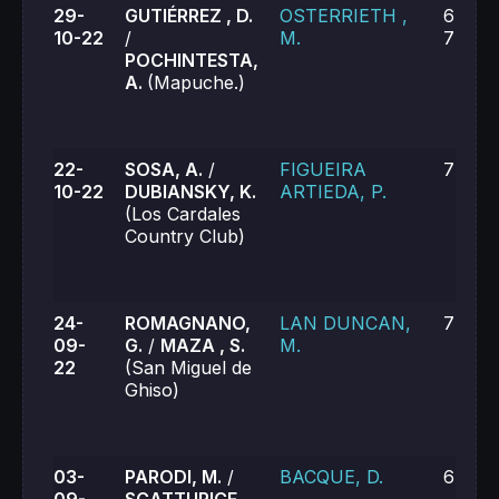
29-
GUTIÉRREZ , D.
OSTERRIETH ,
6-4, 4
10-22
/
M.
7-6 (2
POCHINTESTA,
A.
(Mapuche.)
22-
SOSA, A.
/
FIGUEIRA
7-5, 6
10-22
DUBIANSKY, K.
ARTIEDA, P.
(Los Cardales
Country Club)
24-
ROMAGNANO,
LAN DUNCAN,
7-6, 7
09-
G.
/
MAZA , S.
M.
22
(San Miguel de
Ghiso)
03-
PARODI, M.
/
BACQUE, D.
6-3, 6