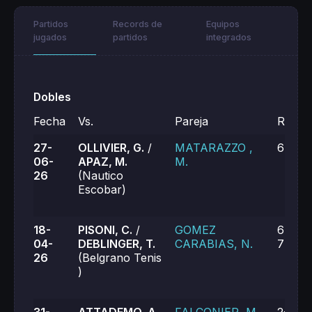
Partidos
Records de
Equipos
jugados
partidos
integrados
Dobles
Fecha
Vs.
Pareja
Result
27-
OLLIVIER, G.
/
MATARAZZO ,
6-4, 6
06-
APAZ, M.
M.
26
(Nautico
Escobar)
18-
PISONI, C.
/
GOMEZ
6-3, 3
04-
DEBLINGER, T.
CARABIAS, N.
7-6 (9
26
(Belgrano Tenis
)