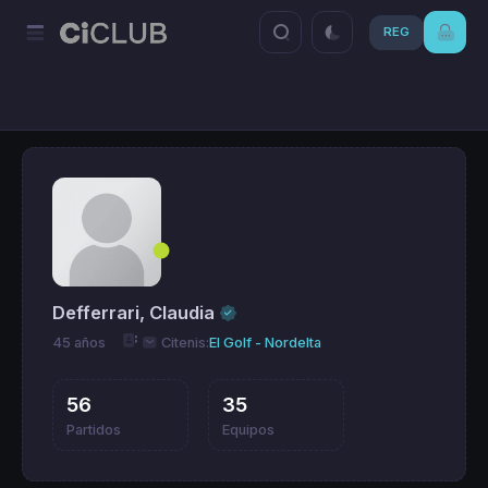
REG
Defferrari, Claudia
45 años
Citenis:
El Golf - Nordelta
56
35
Partidos
Equipos