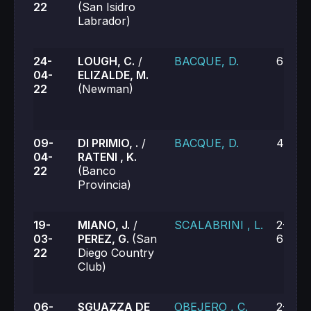
22
(San Isidro
Labrador)
24-
LOUGH, C.
/
BACQUE, D.
6-1, 6
04-
ELIZALDE, M.
22
(Newman)
09-
DI PRIMIO, .
/
BACQUE, D.
4-6, 4
04-
RATENI , K.
22
(Banco
Provincia)
19-
MIANO, J.
/
SCALABRINI , L.
2-6, 6
03-
PEREZ, G.
(San
6-7 (7
22
Diego Country
Club)
06-
SGUAZZA DE
OBEJERO , C.
2-6, 3