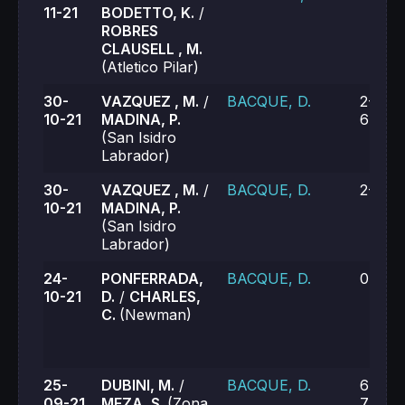
11-21
BODETTO, K.
/
ROBRES
CLAUSELL , M.
(Atletico Pilar)
30-
VAZQUEZ , M.
/
BACQUE, D.
2-6, 6
10-21
MADINA, P.
6-7 (6
(San Isidro
Labrador)
30-
VAZQUEZ , M.
/
BACQUE, D.
2-6
10-21
MADINA, P.
(San Isidro
Labrador)
24-
PONFERRADA,
BACQUE, D.
0-6, 3
10-21
D.
/
CHARLES,
C.
(Newman)
25-
DUBINI, M.
/
BACQUE, D.
6-4, 6
09-21
MEZA, S.
(Zona
7-6 (7