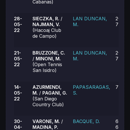
Cabanas)
28-
SIECZKA, R.
/
LAN DUNCAN,
2-6, 6
05-
NAJMAN, V.
M.
7-6 (7
22
(Hacoaj Club
de Campo)
21-
BRUZZONE, C.
LAN DUNCAN,
2-6, 6-
05-
/
MINONI, M.
M.
7-6 (9
22
(Open Tennis
San Isidro)
14-
AZURMENDI,
PAPASARAGAS,
7-6, 6
05-
M.
/
PAGANI, G.
S.
22
(San Diego
Country Club)
30-
VARONE, M.
/
BACQUE, D.
6-7, 7
04-
MADINA, P.
6-7 (2