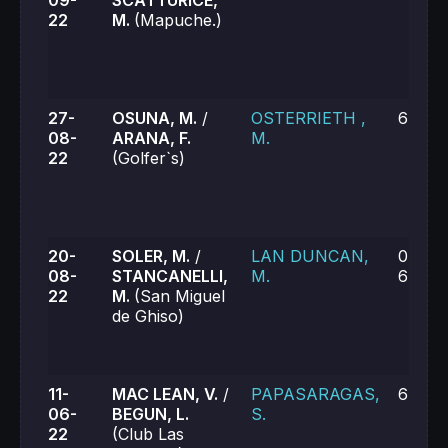
09-
SCATTURICE,
22
M.
(Mapuche.)
27-
OSUNA, M.
/
OSTERRIETH ,
6-0, 6
08-
ARANA, F.
M.
22
(Golfer`s)
20-
SOLER, M.
/
LAN DUNCAN,
0-6, 6
08-
STANCANELLI,
M.
6-7 (6
22
M.
(San Miguel
de Ghiso)
11-
MAC LEAN, V.
/
PAPASARAGAS,
6-3, 6
06-
BEGUN, L.
S.
22
(Club Las