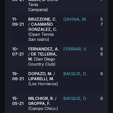
Tenis
Campana)
11-
BRUZZONE, C.
GAVINA, M.
5-7, 6
09-21
/
CAAMAÑO
7-6 (4
GONZALEZ, C.
(Open Tennis
San Isidro)
10-
FERNANDEZ, A.
FERRARI, V.
6-2, 4
07-21
/
DE TELLERIA,
6-7 (5
M.
(San Diego
Country Club)
19-
DOPAZO, M.
/
BACQUE, D.
6-3, 6
06-21
LIPARELLI, M.
(Los Horneros)
15-
MILCHIOR, R.
/
BACQUE, D.
6-3, 6
05-21
GROPPA, F.
(Campo Chico.)