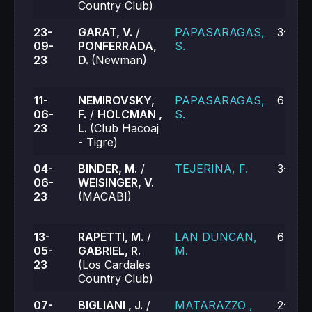
Country Club)
23-
GARAT, V.
/
PAPASARAGAS,
3-6, 3
09-
PONFERRADA,
S.
23
D.
(Newman)
11-
NEMIROVSKY,
PAPASARAGAS,
6-1, 7
06-
F.
/
HOLCMAN ,
S.
23
L.
(Club Hacoaj
- Tigre)
04-
BINDER, M.
/
TEJERINA, F.
3-6, 2
06-
WEISINGER, V.
23
(MACABI)
13-
RAPETTI, M.
/
LAN DUNCAN,
6-4, 6
05-
GABRIEL, R.
M.
23
(Los Cardales
Country Club)
07-
BIGLIANI , J.
/
MATARAZZO ,
2-6, 0