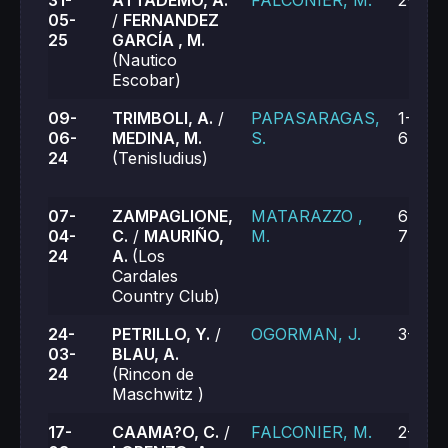
31-
ATTADEMO, A.
FALCONIER, M.
2-6, 2
05-
/
FERNANDEZ
25
GARCÍA , M.
(Nautico
Escobar)
09-
TRIMBOLI, A.
/
PAPASARAGAS,
1-6, 6-
06-
MEDINA, M.
S.
6-7 (5
24
(Tenisludius)
07-
ZAMPAGLIONE,
MATARAZZO ,
6-2, 5-
04-
C.
/
MAURIÑO,
M.
7-6 (8
24
A.
(Los
Cardales
Country Club)
24-
PETRILLO, Y.
/
OGORMAN, J.
3-6, 1
03-
BLAU, A.
24
(Rincon de
Maschwitz )
17-
CAAMA?O, C.
/
FALCONIER, M.
2-6, 2