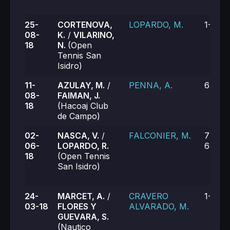
25-
CORTENOVA,
LOPARDO, M.
1-6, 1-
08-
K.
/
VILARINO,
18
N.
(Open
Tennis San
Isidro)
11-
AZULAY, M.
/
PENNA, A.
6-1, 6
08-
FAIMAN, J.
18
(Hacoaj Club
de Campo)
02-
NASCA, V.
/
FALCONIER, M.
7-5, 0
06-
LOPARDO, R.
6-3
18
(Open Tennis
San Isidro)
24-
MARCET, A.
/
CRAVERO
1-6, 5
03-18
FLORES Y
ALVARADO, M.
GUEVARA, S.
(Nautico